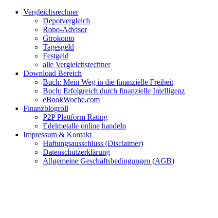
Zum
Facebook
Twitter
Instagram
Pinterest
YouTube
E-
Vergleichsrechner
Inhalt
Mail
Depotvergleich
springen
Robo-Advisor
Girokonto
Tagesgeld
Festgeld
alle Vergleichsrechner
Download Bereich
Buch: Mein Weg in die finanzielle Freiheit
Buch: Erfolgreich durch finanzielle Intelligenz
eBookWoche.com
Finanzblogroll
P2P Plattform Rating
Edelmetalle online handeln
Impressum & Kontakt
Haftungsausschluss (Disclaimer)
Datenschutzerklärung
Allgemeine Geschäftsbedingungen (AGB)