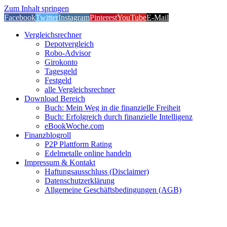
Zum Inhalt springen
Facebook
Twitter
Instagram
Pinterest
YouTube
E-Mail
Vergleichsrechner
Depotvergleich
Robo-Advisor
Girokonto
Tagesgeld
Festgeld
alle Vergleichsrechner
Download Bereich
Buch: Mein Weg in die finanzielle Freiheit
Buch: Erfolgreich durch finanzielle Intelligenz
eBookWoche.com
Finanzblogroll
P2P Plattform Rating
Edelmetalle online handeln
Impressum & Kontakt
Haftungsausschluss (Disclaimer)
Datenschutzerklärung
Allgemeine Geschäftsbedingungen (AGB)