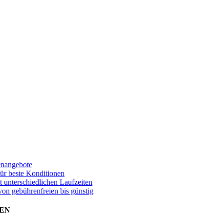
enangebote
für beste Konditionen
t unterschiedlichen Laufzeiten
von gebührenfreien bis günstig
EN