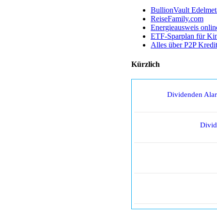
BullionVault Edelmet
ReiseFamily.com
Energieausweis onlin
ETF-Sparplan für Ki
Alles über P2P Kredi
Kürzlich
Dividenden Ala
Divi