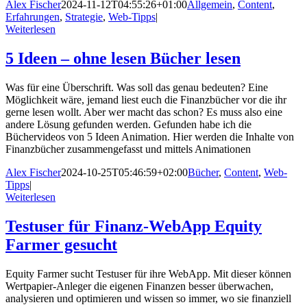
Alex Fischer
2024-11-12T04:55:26+01:00
Allgemein
,
Content
,
Erfahrungen
,
Strategie
,
Web-Tipps
|
Weiterlesen
5 Ideen – ohne lesen Bücher lesen
Was für eine Überschrift. Was soll das genau bedeuten? Eine
Möglichkeit wäre, jemand liest euch die Finanzbücher vor die ihr
gerne lesen wollt. Aber wer macht das schon? Es muss also eine
andere Lösung gefunden werden. Gefunden habe ich die
Büchervideos von 5 Ideen Animation. Hier werden die Inhalte von
Finanzbücher zusammengefasst und mittels Animationen
Alex Fischer
2024-10-25T05:46:59+02:00
Bücher
,
Content
,
Web-
Tipps
|
Weiterlesen
Testuser für Finanz-WebApp Equity
Farmer gesucht
Equity Farmer sucht Testuser für ihre WebApp. Mit dieser können
Wertpapier-Anleger die eigenen Finanzen besser überwachen,
analysieren und optimieren und wissen so immer, wo sie finanziell