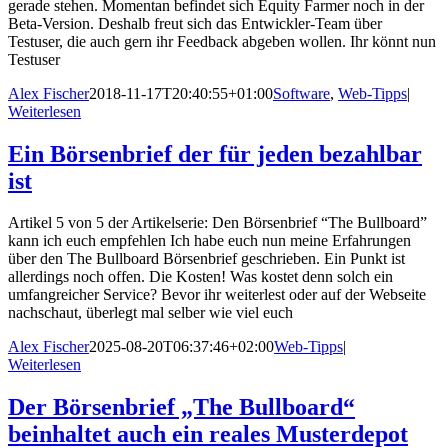
gerade stehen. Momentan befindet sich Equity Farmer noch in der
Beta-Version. Deshalb freut sich das Entwickler-Team über
Testuser, die auch gern ihr Feedback abgeben wollen. Ihr könnt nun
Testuser
Alex Fischer
2018-11-17T20:40:55+01:00
Software
,
Web-Tipps
|
Weiterlesen
Ein Börsenbrief der für jeden bezahlbar
ist
Artikel 5 von 5 der Artikelserie: Den Börsenbrief “The Bullboard”
kann ich euch empfehlen Ich habe euch nun meine Erfahrungen
über den The Bullboard Börsenbrief geschrieben. Ein Punkt ist
allerdings noch offen. Die Kosten! Was kostet denn solch ein
umfangreicher Service? Bevor ihr weiterlest oder auf der Webseite
nachschaut, überlegt mal selber wie viel euch
Alex Fischer
2025-08-20T06:37:46+02:00
Web-Tipps
|
Weiterlesen
Der Börsenbrief „The Bullboard“
beinhaltet auch ein reales Musterdepot