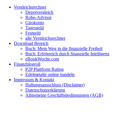
Zum
Facebook
Twitter
Instagram
Pinterest
YouTube
E-
Vergleichsrechner
Inhalt
Mail
Depotvergleich
springen
Robo-Advisor
Girokonto
Tagesgeld
Festgeld
alle Vergleichsrechner
Download Bereich
Buch: Mein Weg in die finanzielle Freiheit
Buch: Erfolgreich durch finanzielle Intelligenz
eBookWoche.com
Finanzblogroll
P2P Plattform Rating
Edelmetalle online handeln
Impressum & Kontakt
Haftungsausschluss (Disclaimer)
Datenschutzerklärung
Allgemeine Geschäftsbedingungen (AGB)