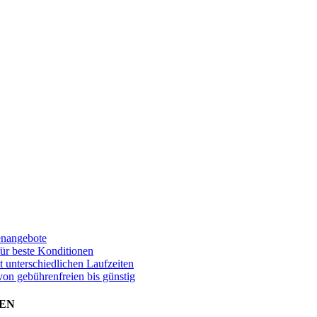
enangebote
für beste Konditionen
t unterschiedlichen Laufzeiten
von gebührenfreien bis günstig
EN