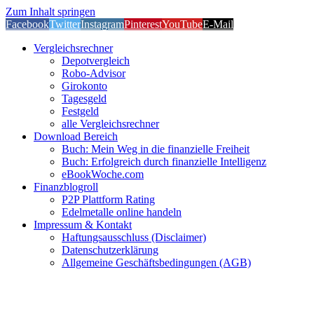
Zum Inhalt springen
Facebook
Twitter
Instagram
Pinterest
YouTube
E-Mail
Vergleichsrechner
Depotvergleich
Robo-Advisor
Girokonto
Tagesgeld
Festgeld
alle Vergleichsrechner
Download Bereich
Buch: Mein Weg in die finanzielle Freiheit
Buch: Erfolgreich durch finanzielle Intelligenz
eBookWoche.com
Finanzblogroll
P2P Plattform Rating
Edelmetalle online handeln
Impressum & Kontakt
Haftungsausschluss (Disclaimer)
Datenschutzerklärung
Allgemeine Geschäftsbedingungen (AGB)