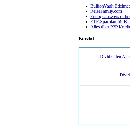
BullionVault Edelmet
ReiseFamily.com
Energieausweis onlin
ETF-Sparplan für Ki
Alles über P2P Kredi
Kürzlich
Dividenden Ala
Divi