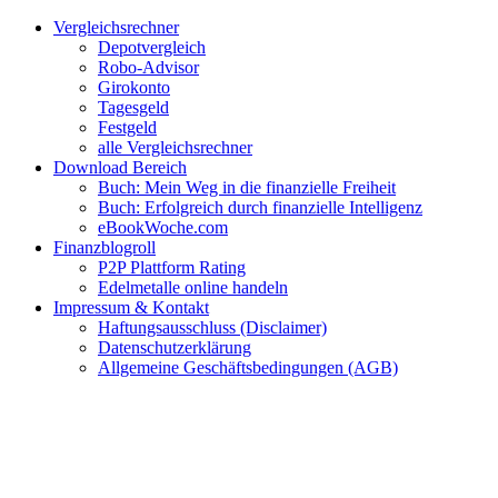
Zum
Facebook
Twitter
Instagram
Pinterest
YouTube
E-
Vergleichsrechner
Inhalt
Mail
Depotvergleich
springen
Robo-Advisor
Girokonto
Tagesgeld
Festgeld
alle Vergleichsrechner
Download Bereich
Buch: Mein Weg in die finanzielle Freiheit
Buch: Erfolgreich durch finanzielle Intelligenz
eBookWoche.com
Finanzblogroll
P2P Plattform Rating
Edelmetalle online handeln
Impressum & Kontakt
Haftungsausschluss (Disclaimer)
Datenschutzerklärung
Allgemeine Geschäftsbedingungen (AGB)