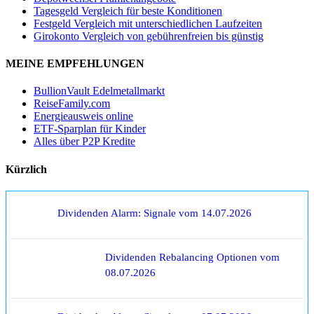
Tagesgeld Vergleich für beste Konditionen
Festgeld Vergleich mit unterschiedlichen Laufzeiten
Girokonto Vergleich von gebührenfreien bis günstig
MEINE EMPFEHLUNGEN
BullionVault Edelmetallmarkt
ReiseFamily.com
Energieausweis online
ETF-Sparplan für Kinder
Alles über P2P Kredite
Kürzlich
Dividenden Alarm: Signale vom 14.07.2026
Dividenden Rebalancing Optionen vom
08.07.2026