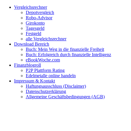
Zum
Facebook
Twitter
Instagram
Pinterest
YouTube
E-
Vergleichsrechner
Inhalt
Mail
Depotvergleich
springen
Robo-Advisor
Girokonto
Tagesgeld
Festgeld
alle Vergleichsrechner
Download Bereich
Buch: Mein Weg in die finanzielle Freiheit
Buch: Erfolgreich durch finanzielle Intelligenz
eBookWoche.com
Finanzblogroll
P2P Plattform Rating
Edelmetalle online handeln
Impressum & Kontakt
Haftungsausschluss (Disclaimer)
Datenschutzerklärung
Allgemeine Geschäftsbedingungen (AGB)