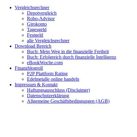
Zum
Facebook
Twitter
Instagram
Pinterest
YouTube
E-
Vergleichsrechner
Inhalt
Mail
Depotvergleich
springen
Robo-Advisor
Girokonto
Tagesgeld
Festgeld
alle Vergleichsrechner
Download Bereich
Buch: Mein Weg in die finanzielle Freiheit
Buch: Erfolgreich durch finanzielle Intelligenz
eBookWoche.com
Finanzblogroll
P2P Plattform Rating
Edelmetalle online handeln
Impressum & Kontakt
Haftungsausschluss (Disclaimer)
Datenschutzerklärung
Allgemeine Geschäftsbedingungen (AGB)