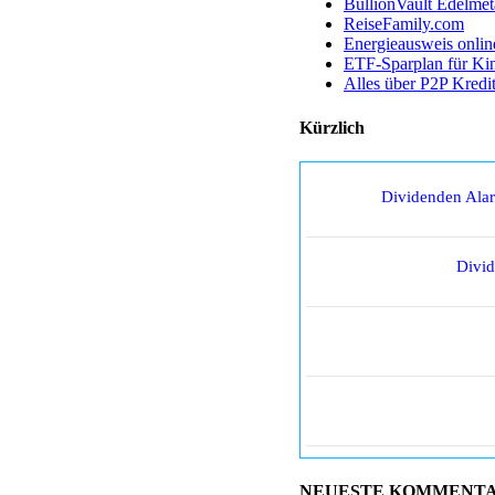
BullionVault Edelmet
ReiseFamily.com
Energieausweis onlin
ETF-Sparplan für Ki
Alles über P2P Kredi
Kürzlich
Dividenden Ala
Divi
NEUESTE KOMMENT