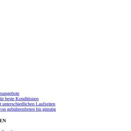
enangebote
für beste Konditionen
t unterschiedlichen Laufzeiten
von gebührenfreien bis günstig
EN