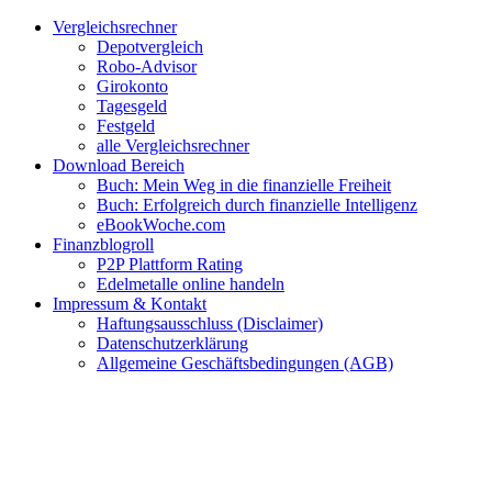
Zum
Facebook
Twitter
Instagram
Pinterest
YouTube
E-
Vergleichsrechner
Inhalt
Mail
Depotvergleich
springen
Robo-Advisor
Girokonto
Tagesgeld
Festgeld
alle Vergleichsrechner
Download Bereich
Buch: Mein Weg in die finanzielle Freiheit
Buch: Erfolgreich durch finanzielle Intelligenz
eBookWoche.com
Finanzblogroll
P2P Plattform Rating
Edelmetalle online handeln
Impressum & Kontakt
Haftungsausschluss (Disclaimer)
Datenschutzerklärung
Allgemeine Geschäftsbedingungen (AGB)