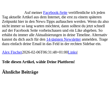
Auf meiner
Facebook-Seite
veröffentliche ich jeden
Tag aktuelle Artikel aus dem Internet, die erst zu einem späteren
Zeitpunkt hier in den News-Tipps auftauchen werden. Wenn du also
nicht immer so lang warten möchtest, dann solltest du jetzt schnell
auf der Facebook Seite vorbeischauen und ein Like abgeben. So
erhälst du immer alle Aktualisierungen in deine Timeline. Alternativ
kannst du dich auch für den
14-tägigen Newsletter
anmelden. Trage
dazu einfach deine Email in das Feld in der rechten Sidebar ein.
Alex Fischer
2026-02-06T06:31:48+01:00
Links
|
Teile diesen Artikel, wähle Deine Plattform!
Facebook
Twitter
Reddit
LinkedIn
Tumblr
Pinterest
Vk
E-
Ähnliche Beiträge
Mail