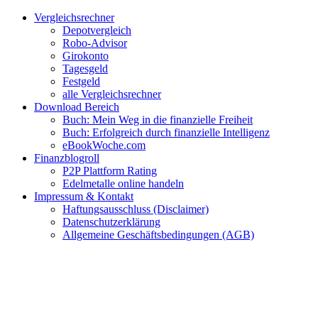
Zum
Facebook
Twitter
Instagram
Pinterest
YouTube
E-
Vergleichsrechner
Inhalt
Mail
Depotvergleich
springen
Robo-Advisor
Girokonto
Tagesgeld
Festgeld
alle Vergleichsrechner
Download Bereich
Buch: Mein Weg in die finanzielle Freiheit
Buch: Erfolgreich durch finanzielle Intelligenz
eBookWoche.com
Finanzblogroll
P2P Plattform Rating
Edelmetalle online handeln
Impressum & Kontakt
Haftungsausschluss (Disclaimer)
Datenschutzerklärung
Allgemeine Geschäftsbedingungen (AGB)