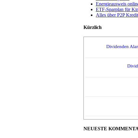
Energieausweis onlin
ETF-Sparplan für Ki
Alles über P2P Kredi
Kürzlich
Dividenden Ala
Divi
NEUESTE KOMMENT