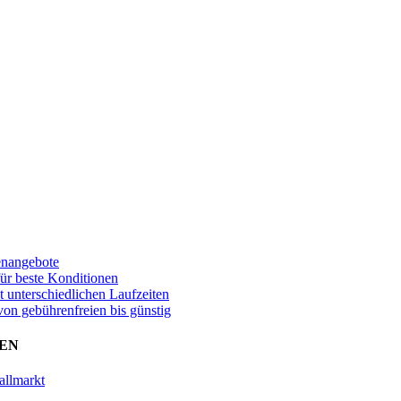
enangebote
für beste Konditionen
t unterschiedlichen Laufzeiten
von gebührenfreien bis günstig
EN
allmarkt