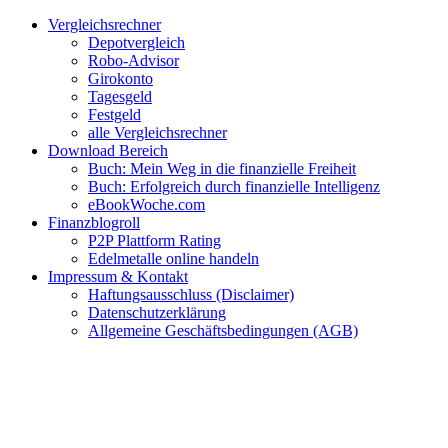
Zum
Facebook
Twitter
Instagram
Pinterest
YouTube
E-
Vergleichsrechner
Inhalt
Mail
Depotvergleich
springen
Robo-Advisor
Girokonto
Tagesgeld
Festgeld
alle Vergleichsrechner
Download Bereich
Buch: Mein Weg in die finanzielle Freiheit
Buch: Erfolgreich durch finanzielle Intelligenz
eBookWoche.com
Finanzblogroll
P2P Plattform Rating
Edelmetalle online handeln
Impressum & Kontakt
Haftungsausschluss (Disclaimer)
Datenschutzerklärung
Allgemeine Geschäftsbedingungen (AGB)