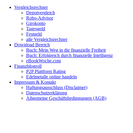
Zum
Facebook
Twitter
Instagram
Pinterest
YouTube
E-
Vergleichsrechner
Inhalt
Mail
Depotvergleich
springen
Robo-Advisor
Girokonto
Tagesgeld
Festgeld
alle Vergleichsrechner
Download Bereich
Buch: Mein Weg in die finanzielle Freiheit
Buch: Erfolgreich durch finanzielle Intelligenz
eBookWoche.com
Finanzblogroll
P2P Plattform Rating
Edelmetalle online handeln
Impressum & Kontakt
Haftungsausschluss (Disclaimer)
Datenschutzerklärung
Allgemeine Geschäftsbedingungen (AGB)