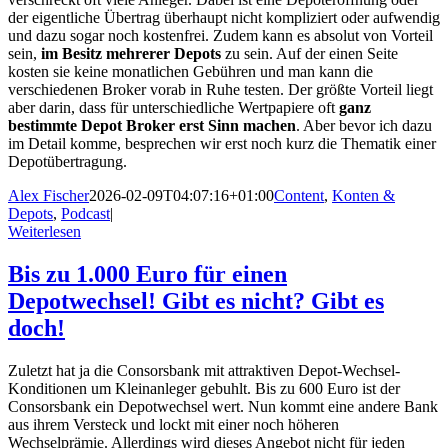
der eigentliche Übertrag überhaupt nicht kompliziert oder aufwendig
und dazu sogar noch kostenfrei. Zudem kann es absolut von Vorteil
sein,
im Besitz mehrerer Depots
zu sein. Auf der einen Seite
kosten sie keine monatlichen Gebühren und man kann die
verschiedenen Broker vorab in Ruhe testen. Der größte Vorteil liegt
aber darin, dass für unterschiedliche Wertpapiere oft
ganz
bestimmte Depot Broker erst Sinn machen
. Aber bevor ich dazu
im Detail komme, besprechen wir erst noch kurz die Thematik einer
Depotübertragung.
Alex Fischer
2026-02-09T04:07:16+01:00
Content
,
Konten &
Depots
,
Podcast
|
Weiterlesen
Bis zu 1.000 Euro für einen
Depotwechsel! Gibt es nicht? Gibt es
doch!
Zuletzt hat ja die Consorsbank mit attraktiven Depot-Wechsel-
Konditionen um Kleinanleger gebuhlt. Bis zu 600 Euro ist der
Consorsbank ein Depotwechsel wert. Nun kommt eine andere Bank
aus ihrem Versteck und lockt mit einer noch höheren
Wechselprämie. Allerdings wird dieses Angebot nicht für jeden