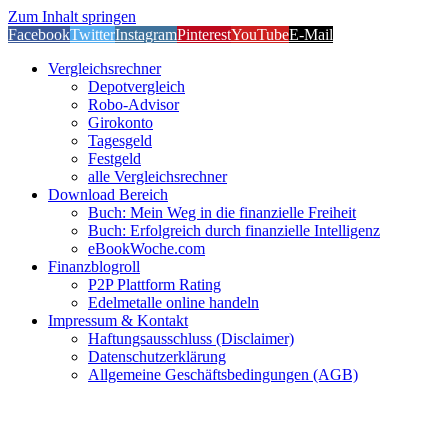
Zum Inhalt springen
Facebook
Twitter
Instagram
Pinterest
YouTube
E-Mail
Vergleichsrechner
Depotvergleich
Robo-Advisor
Girokonto
Tagesgeld
Festgeld
alle Vergleichsrechner
Download Bereich
Buch: Mein Weg in die finanzielle Freiheit
Buch: Erfolgreich durch finanzielle Intelligenz
eBookWoche.com
Finanzblogroll
P2P Plattform Rating
Edelmetalle online handeln
Impressum & Kontakt
Haftungsausschluss (Disclaimer)
Datenschutzerklärung
Allgemeine Geschäftsbedingungen (AGB)