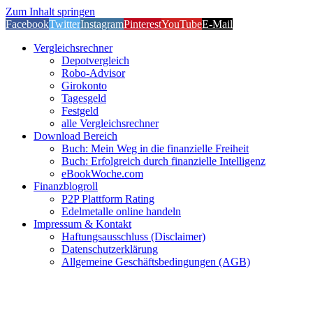
Zum Inhalt springen
Facebook
Twitter
Instagram
Pinterest
YouTube
E-Mail
Vergleichsrechner
Depotvergleich
Robo-Advisor
Girokonto
Tagesgeld
Festgeld
alle Vergleichsrechner
Download Bereich
Buch: Mein Weg in die finanzielle Freiheit
Buch: Erfolgreich durch finanzielle Intelligenz
eBookWoche.com
Finanzblogroll
P2P Plattform Rating
Edelmetalle online handeln
Impressum & Kontakt
Haftungsausschluss (Disclaimer)
Datenschutzerklärung
Allgemeine Geschäftsbedingungen (AGB)