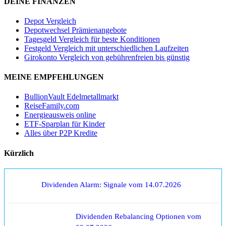
DEINE FINANZEN
Depot Vergleich
Depotwechsel Prämienangebote
Tagesgeld Vergleich für beste Konditionen
Festgeld Vergleich mit unterschiedlichen Laufzeiten
Girokonto Vergleich von gebührenfreien bis günstig
MEINE EMPFEHLUNGEN
BullionVault Edelmetallmarkt
ReiseFamily.com
Energieausweis online
ETF-Sparplan für Kinder
Alles über P2P Kredite
Kürzlich
Dividenden Alarm: Signale vom 14.07.2026
Dividenden Rebalancing Optionen vom