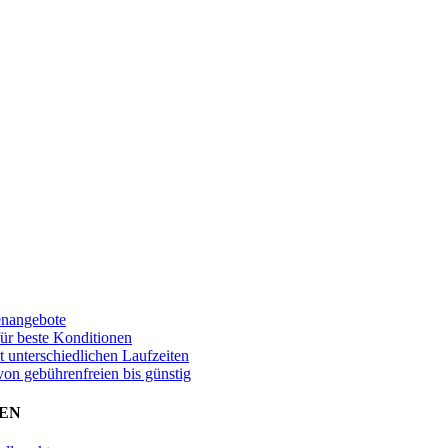
enangebote
für beste Konditionen
t unterschiedlichen Laufzeiten
von gebührenfreien bis günstig
EN