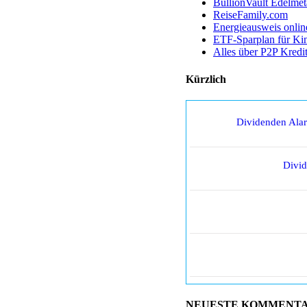
BullionVault Edelmet
ReiseFamily.com
Energieausweis onlin
ETF-Sparplan für Ki
Alles über P2P Kredi
Kürzlich
Dividenden Ala
Divi
NEUESTE KOMMENT