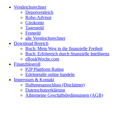
Zum
Facebook
Twitter
Instagram
Pinterest
YouTube
E-
Vergleichsrechner
Inhalt
Mail
Depotvergleich
springen
Robo-Advisor
Girokonto
Tagesgeld
Festgeld
alle Vergleichsrechner
Download Bereich
Buch: Mein Weg in die finanzielle Freiheit
Buch: Erfolgreich durch finanzielle Intelligenz
eBookWoche.com
Finanzblogroll
P2P Plattform Rating
Edelmetalle online handeln
Impressum & Kontakt
Haftungsausschluss (Disclaimer)
Datenschutzerklärung
Allgemeine Geschäftsbedingungen (AGB)