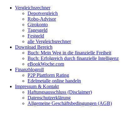
Zum
Facebook
Twitter
Instagram
Pinterest
YouTube
E-
Vergleichsrechner
Inhalt
Mail
Depotvergleich
springen
Robo-Advisor
Girokonto
Tagesgeld
Festgeld
alle Vergleichsrechner
Download Bereich
Buch: Mein Weg in die finanzielle Freiheit
Buch: Erfolgreich durch finanzielle Intelligenz
eBookWoche.com
Finanzblogroll
P2P Plattform Rating
Edelmetalle online handeln
Impressum & Kontakt
Haftungsausschluss (Disclaimer)
Datenschutzerklärung
Allgemeine Geschäftsbedingungen (AGB)