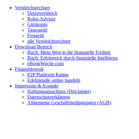
Zum
Facebook
Twitter
Instagram
Pinterest
YouTube
E-
Vergleichsrechner
Inhalt
Mail
Depotvergleich
springen
Robo-Advisor
Girokonto
Tagesgeld
Festgeld
alle Vergleichsrechner
Download Bereich
Buch: Mein Weg in die finanzielle Freiheit
Buch: Erfolgreich durch finanzielle Intelligenz
eBookWoche.com
Finanzblogroll
P2P Plattform Rating
Edelmetalle online handeln
Impressum & Kontakt
Haftungsausschluss (Disclaimer)
Datenschutzerklärung
Allgemeine Geschäftsbedingungen (AGB)