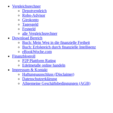
Zum
Facebook
Twitter
Instagram
Pinterest
YouTube
E-
Vergleichsrechner
Inhalt
Mail
Depotvergleich
springen
Robo-Advisor
Girokonto
Tagesgeld
Festgeld
alle Vergleichsrechner
Download Bereich
Buch: Mein Weg in die finanzielle Freiheit
Buch: Erfolgreich durch finanzielle Intelligenz
eBookWoche.com
Finanzblogroll
P2P Plattform Rating
Edelmetalle online handeln
Impressum & Kontakt
Haftungsausschluss (Disclaimer)
Datenschutzerklärung
Allgemeine Geschäftsbedingungen (AGB)