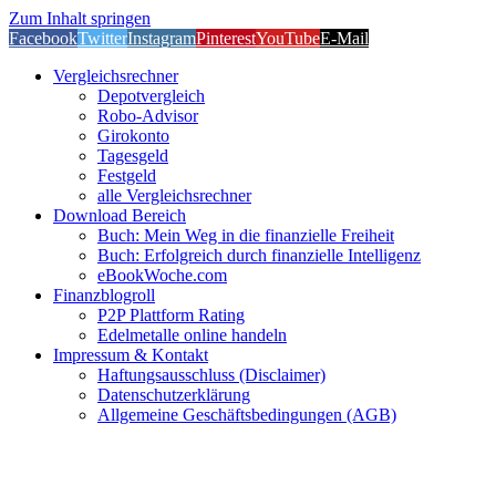
Zum Inhalt springen
Facebook
Twitter
Instagram
Pinterest
YouTube
E-Mail
Vergleichsrechner
Depotvergleich
Robo-Advisor
Girokonto
Tagesgeld
Festgeld
alle Vergleichsrechner
Download Bereich
Buch: Mein Weg in die finanzielle Freiheit
Buch: Erfolgreich durch finanzielle Intelligenz
eBookWoche.com
Finanzblogroll
P2P Plattform Rating
Edelmetalle online handeln
Impressum & Kontakt
Haftungsausschluss (Disclaimer)
Datenschutzerklärung
Allgemeine Geschäftsbedingungen (AGB)