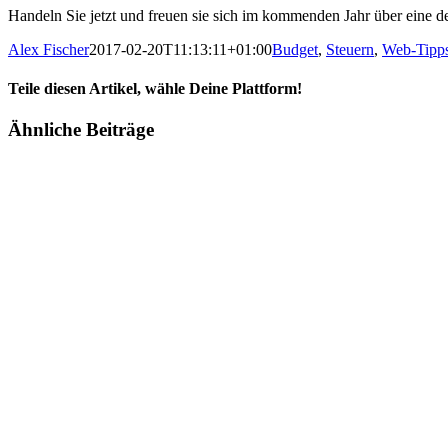
Handeln Sie jetzt und freuen sie sich im kommenden Jahr über eine d
Alex Fischer
2017-02-20T11:13:11+01:00
Budget
,
Steuern
,
Web-Tipp
Teile diesen Artikel, wähle Deine Plattform!
Facebook
Twitter
Reddit
LinkedIn
Tumblr
Pinterest
Vk
E-
Ähnliche Beiträge
Mail