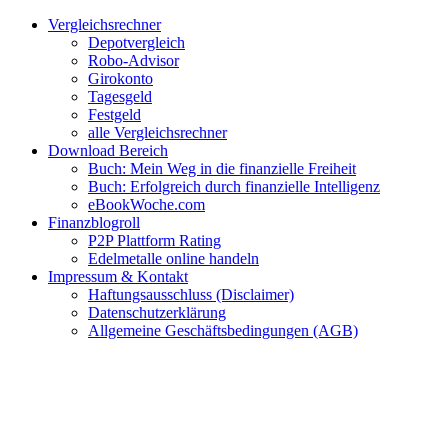
Zum
Facebook
Twitter
Instagram
Pinterest
YouTube
E-
Vergleichsrechner
Inhalt
Mail
Depotvergleich
springen
Robo-Advisor
Girokonto
Tagesgeld
Festgeld
alle Vergleichsrechner
Download Bereich
Buch: Mein Weg in die finanzielle Freiheit
Buch: Erfolgreich durch finanzielle Intelligenz
eBookWoche.com
Finanzblogroll
P2P Plattform Rating
Edelmetalle online handeln
Impressum & Kontakt
Haftungsausschluss (Disclaimer)
Datenschutzerklärung
Allgemeine Geschäftsbedingungen (AGB)