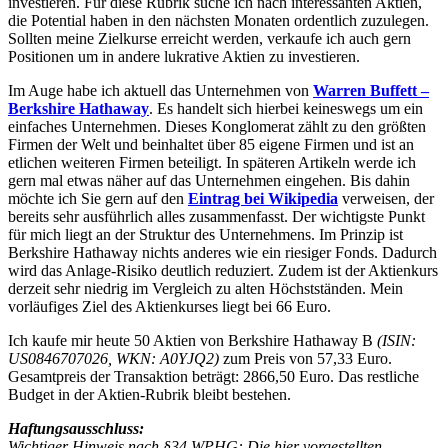
investieren. Für diese Rubrik suche ich nach interessanten Aktien,
die Potential haben in den nächsten Monaten ordentlich zuzulegen.
Sollten meine Zielkurse erreicht werden, verkaufe ich auch gern
Positionen um in andere lukrative Aktien zu investieren.
Im Auge habe ich aktuell das Unternehmen von
Warren Buffett –
Berkshire Hathaway
. Es handelt sich hierbei keineswegs um ein
einfaches Unternehmen. Dieses Konglomerat zählt zu den größten
Firmen der Welt und beinhaltet über 85 eigene Firmen und ist an
etlichen weiteren Firmen beteiligt. In späteren Artikeln werde ich
gern mal etwas näher auf das Unternehmen eingehen. Bis dahin
möchte ich Sie gern auf den
Eintrag bei Wikipedia
verweisen, der
bereits sehr ausführlich alles zusammenfasst. Der wichtigste Punkt
für mich liegt an der Struktur des Unternehmens. Im Prinzip ist
Berkshire Hathaway nichts anderes wie ein riesiger Fonds. Dadurch
wird das Anlage-Risiko deutlich reduziert. Zudem ist der Aktienkurs
derzeit sehr niedrig im Vergleich zu alten Höchstständen. Mein
vorläufiges Ziel des Aktienkurses liegt bei 66 Euro.
Ich kaufe mir heute 50 Aktien von Berkshire Hathaway B
(ISIN:
US0846707026, WKN: A0YJQ2)
zum Preis von 57,33 Euro.
Gesamtpreis der Transaktion beträgt: 2866,50 Euro. Das restliche
Budget in der Aktien-Rubrik bleibt bestehen.
Haftungsausschluss:
Wichtiger Hinweis nach §34 WPHG: Die hier vorgestellten