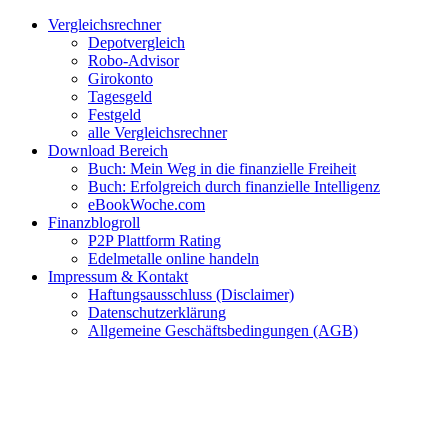
Zum
Facebook
Twitter
Instagram
Pinterest
YouTube
E-
Vergleichsrechner
Inhalt
Mail
Depotvergleich
springen
Robo-Advisor
Girokonto
Tagesgeld
Festgeld
alle Vergleichsrechner
Download Bereich
Buch: Mein Weg in die finanzielle Freiheit
Buch: Erfolgreich durch finanzielle Intelligenz
eBookWoche.com
Finanzblogroll
P2P Plattform Rating
Edelmetalle online handeln
Impressum & Kontakt
Haftungsausschluss (Disclaimer)
Datenschutzerklärung
Allgemeine Geschäftsbedingungen (AGB)