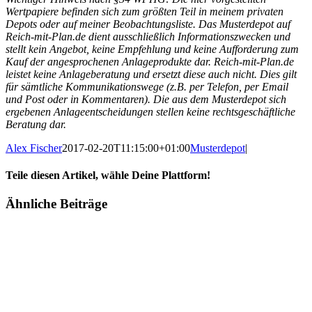
Wertpapiere befinden sich zum größten Teil in meinem privaten
Depots oder auf meiner Beobachtungsliste. Das Musterdepot auf
Reich-mit-Plan.de dient ausschließlich Informationszwecken und
stellt kein Angebot, keine Empfehlung und keine Aufforderung zum
Kauf der angesprochenen Anlageprodukte dar. Reich-mit-Plan.de
leistet keine Anlageberatung und ersetzt diese auch nicht. Dies gilt
für sämtliche Kommunikationswege (z.B. per Telefon, per Email
und Post oder in Kommentaren). Die aus dem Musterdepot sich
ergebenen Anlageentscheidungen stellen keine rechtsgeschäftliche
Beratung dar.
Alex Fischer
2017-02-20T11:15:00+01:00
Musterdepot
|
Teile diesen Artikel, wähle Deine Plattform!
Facebook
Twitter
Reddit
LinkedIn
Tumblr
Pinterest
Vk
E-
Ähnliche Beiträge
Mail