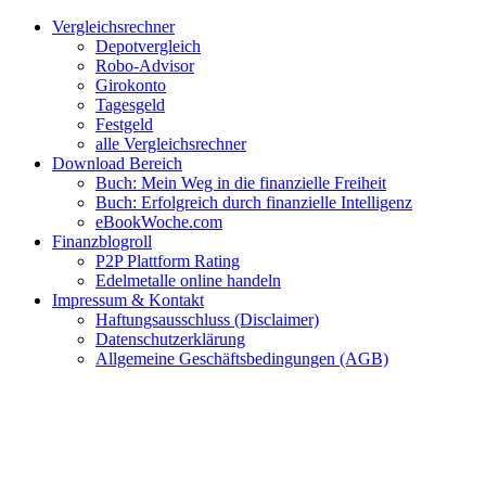
Zum
Facebook
Twitter
Instagram
Pinterest
YouTube
E-
Vergleichsrechner
Inhalt
Mail
Depotvergleich
springen
Robo-Advisor
Girokonto
Tagesgeld
Festgeld
alle Vergleichsrechner
Download Bereich
Buch: Mein Weg in die finanzielle Freiheit
Buch: Erfolgreich durch finanzielle Intelligenz
eBookWoche.com
Finanzblogroll
P2P Plattform Rating
Edelmetalle online handeln
Impressum & Kontakt
Haftungsausschluss (Disclaimer)
Datenschutzerklärung
Allgemeine Geschäftsbedingungen (AGB)