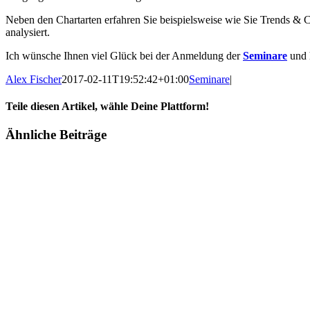
Neben den Chartarten erfahren Sie beispielsweise wie Sie Trends &
analysiert.
Ich wünsche Ihnen viel Glück bei der Anmeldung der
Seminare
und h
Alex Fischer
2017-02-11T19:52:42+01:00
Seminare
|
Teile diesen Artikel, wähle Deine Plattform!
Facebook
Twitter
Reddit
LinkedIn
Tumblr
Pinterest
Vk
E-
Ähnliche Beiträge
Mail