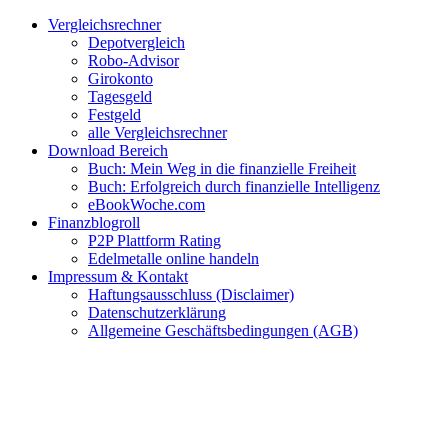
Zum
Facebook
Twitter
Instagram
Pinterest
YouTube
E-
Vergleichsrechner
Inhalt
Mail
Depotvergleich
springen
Robo-Advisor
Girokonto
Tagesgeld
Festgeld
alle Vergleichsrechner
Download Bereich
Buch: Mein Weg in die finanzielle Freiheit
Buch: Erfolgreich durch finanzielle Intelligenz
eBookWoche.com
Finanzblogroll
P2P Plattform Rating
Edelmetalle online handeln
Impressum & Kontakt
Haftungsausschluss (Disclaimer)
Datenschutzerklärung
Allgemeine Geschäftsbedingungen (AGB)