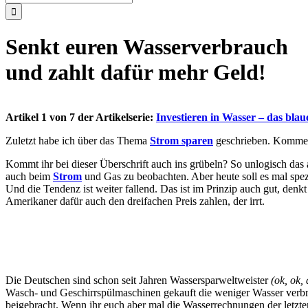
nach:
Senkt euren Wasserverbrauch
und zahlt dafür mehr Geld!
Artikel 1 von 7 der Artikelserie:
Investieren in Wasser – das blau
Zuletzt habe ich über das Thema
Strom sparen
geschrieben. Kommen
Kommt ihr bei dieser Überschrift auch ins grübeln? So unlogisch das a
auch beim
Strom
und Gas zu beobachten. Aber heute soll es mal spe
Und die Tendenz ist weiter fallend. Das ist im Prinzip auch gut, de
Amerikaner dafür auch den dreifachen Preis zahlen, der irrt.
Die Deutschen sind schon seit Jahren Wassersparweltweister
(ok, ok,
Wasch- und Geschirrspülmaschinen gekauft die weniger Wasser verbr
beigebracht. Wenn ihr euch aber mal die Wasserrechnungen der letzten