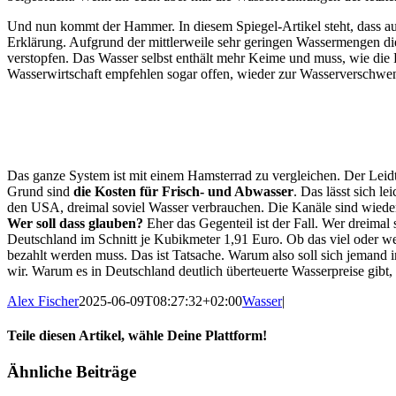
Und nun kommt der Hammer. In diesem Spiegel-Artikel steht, dass auf
Erklärung. Aufgrund der mittlerweile sehr geringen Wassermengen die
verstopfen. Das Wasser selbst enthält mehr Keime und muss, wie die 
Wasserwirtschaft empfehlen sogar offen, wieder zur Wasserverschwen
Das ganze System ist mit einem Hamsterrad zu vergleichen. Der Leidt
Grund sind
die Kosten für Frisch- und Abwasser
. Das lässt sich 
den USA, dreimal soviel Wasser verbrauchen. Die Kanäle sind wieder
Wer soll dass glauben?
Eher das Gegenteil ist der Fall. Wer dreimal
Deutschland im Schnitt je Kubikmeter 1,91 Euro. Ob das viel oder we
bezahlt werden muss. Das ist Tatsache. Warum also soll sich jemand
wir. Warum es in Deutschland deutlich überteuerte Wasserpreise gibt,
Alex Fischer
2025-06-09T08:27:32+02:00
Wasser
|
Teile diesen Artikel, wähle Deine Plattform!
Facebook
Twitter
Reddit
LinkedIn
Tumblr
Pinterest
Vk
E-
Ähnliche Beiträge
Mail