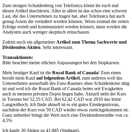
Zum riesigen Schuldenberg von Telefonica könnt ihr euch mal
diesen Artikel durchlesen. Alles in allem ist das schon eine schwere
Last, die das Unternehmen zu tragen hat, aber Telefonica hat auch
genug Assets die veräußert werden können. Wenn erstmal die ersten
Erfolge erzielt und kommuniziert werden können, dann werden die
Analysten auch weniger skeptisch reinschauen.
Zuletzt noch ein allgemeiner
Artikel zum Thema Sachwerte und
Dividenden-Aktien
. Sehr interessant.
Transaktionen:
Bitte beachtet meine etlichen Anpassungen bei den Stopkursen.
Mein heutiger Kauf ist die
Royal Bank of Canada
! Zum einen
beruht mein Kauf
auf folgendem Artikel
, zum anderen weil das
Unternehmen ausserhalb des Euro-Raumes ohne Schuldenkrise tätig
ist und weil ich die Royal Bank of Canada beites seit Ewigkeiten
auch in meinem privaten Depot liegen habe. Aktuell steht der Kurs
in Toronto bei 52,55 CAD. Bei 62,42 CAD war 2010 das letzte
Langzeithoch. Ich finde aktuell ist es ein gutes Einstiegsniveau,
nachdem der Kurs von 59 CAD wieder etwas zurückgekommen ist.
Ganz nebenbei bringt die Wert noch eine Dividendenrendite von ca.
4,5%
Ich kaufe 20 Aktien zu 41,885 (Stuttgart).