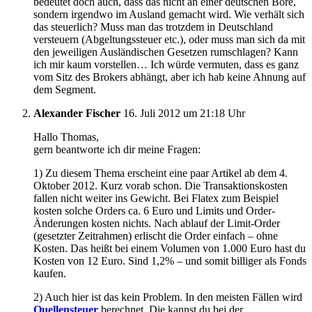
bedeutet doch auch, dass das nicht an einer deutschen Böre,
sondern irgendwo im Ausland gemacht wird. Wie verhält sich
das steuerlich? Muss man das trotzdem in Deutschland
versteuern (Abgeltungssteuer etc.), oder muss man sich da mit
den jeweiligen Ausländischen Gesetzen rumschlagen? Kann
ich mir kaum vorstellen… Ich würde vermuten, dass es ganz
vom Sitz des Brokers abhängt, aber ich hab keine Ahnung auf
dem Segment.
Alexander Fischer
16. Juli 2012 um 21:18 Uhr
Hallo Thomas,
gern beantworte ich dir meine Fragen:
1) Zu diesem Thema erscheint eine paar Artikel ab dem 4.
Oktober 2012. Kurz vorab schon. Die Transaktionskosten
fallen nicht weiter ins Gewicht. Bei Flatex zum Beispiel
kosten solche Orders ca. 6 Euro und Limits und Order-
Änderungen kosten nichts. Nach ablauf der Limit-Order
(gesetzter Zeitrahmen) erlischt die Order einfach – ohne
Kosten. Das heißt bei einem Volumen von 1.000 Euro hast du
Kosten von 12 Euro. Sind 1,2% – und somit billiger als Fonds
kaufen.
2) Auch hier ist das kein Problem. In den meisten Fällen wird
Quellensteuer
berechnet. Die kannst du bei der