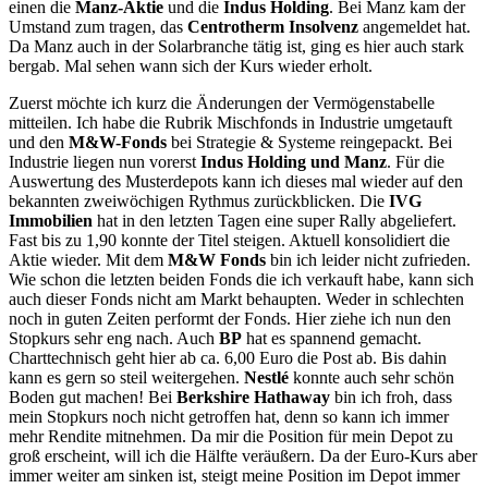
einen die
Manz-Aktie
und die
Indus Holding
. Bei Manz kam der
Umstand zum tragen, das
Centrotherm Insolvenz
angemeldet hat.
Da Manz auch in der Solarbranche tätig ist, ging es hier auch stark
bergab. Mal sehen wann sich der Kurs wieder erholt.
Zuerst möchte ich kurz die Änderungen der Vermögenstabelle
mitteilen. Ich habe die Rubrik Mischfonds in Industrie umgetauft
und den
M&W-Fonds
bei Strategie & Systeme reingepackt. Bei
Industrie liegen nun vorerst
Indus Holding und Manz
. Für die
Auswertung des Musterdepots kann ich dieses mal wieder auf den
bekannten zweiwöchigen Rythmus zurückblicken. Die
IVG
Immobilien
hat in den letzten Tagen eine super Rally abgeliefert.
Fast bis zu 1,90 konnte der Titel steigen. Aktuell konsolidiert die
Aktie wieder. Mit dem
M&W Fonds
bin ich leider nicht zufrieden.
Wie schon die letzten beiden Fonds die ich verkauft habe, kann sich
auch dieser Fonds nicht am Markt behaupten. Weder in schlechten
noch in guten Zeiten performt der Fonds. Hier ziehe ich nun den
Stopkurs sehr eng nach. Auch
BP
hat es spannend gemacht.
Charttechnisch geht hier ab ca. 6,00 Euro die Post ab. Bis dahin
kann es gern so steil weitergehen.
Nestlé
konnte auch sehr schön
Boden gut machen! Bei
Berkshire Hathaway
bin ich froh, dass
mein Stopkurs noch nicht getroffen hat, denn so kann ich immer
mehr Rendite mitnehmen. Da mir die Position für mein Depot zu
groß erscheint, will ich die Hälfte veräußern. Da der Euro-Kurs aber
immer weiter am sinken ist, steigt meine Position im Depot immer