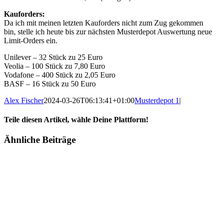
Kauforders:
Da ich mit meinen letzten Kauforders nicht zum Zug gekommen
bin, stelle ich heute bis zur nächsten Musterdepot Auswertung neue
Limit-Orders ein.
Unilever – 32 Stück zu 25 Euro
Veolia – 100 Stück zu 7,80 Euro
Vodafone – 400 Stück zu 2,05 Euro
BASF – 16 Stück zu 50 Euro
Alex Fischer
2024-03-26T06:13:41+01:00
Musterdepot 1
|
Teile diesen Artikel, wähle Deine Plattform!
Facebook
Twitter
Reddit
LinkedIn
Tumblr
Pinterest
Vk
E-
Ähnliche Beiträge
Mail