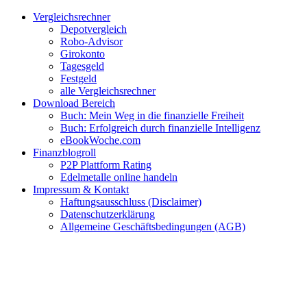
Zum
Facebook
Twitter
Instagram
Pinterest
YouTube
E-
Vergleichsrechner
Inhalt
Mail
Depotvergleich
springen
Robo-Advisor
Girokonto
Tagesgeld
Festgeld
alle Vergleichsrechner
Download Bereich
Buch: Mein Weg in die finanzielle Freiheit
Buch: Erfolgreich durch finanzielle Intelligenz
eBookWoche.com
Finanzblogroll
P2P Plattform Rating
Edelmetalle online handeln
Impressum & Kontakt
Haftungsausschluss (Disclaimer)
Datenschutzerklärung
Allgemeine Geschäftsbedingungen (AGB)