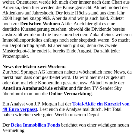
weiter. Orientieren werde ich mich aber immer nach dem Chart aus
Amerika, denn hier werden die Kurse gemacht. Aktuell notiert der
Aktienkurs auf Jahreshoch. Der letzte Höchststand aus dem Jahr
2008 liegt bei knapp 99$. Aber da sind wir ja auch bald. Zuletzt
noch zur
Deutschen Wohnen
Aktie. Auch hier gibt es eine
deutliche Kurssteigerung zusehen, obwohl die Dividende bereits
ausbezahlt wurde und die Investoren bei dem Zukauf eines weiteren
Immobilienportfolios anfangs noch sehr skeptisch waren. So macht
ein Depot richtig Spaß. Ist aber auch gut so, denn das zweite
Musterdepot-Jahr endet ja bereits Ende August. Da zählt jeder
Prozentpunkt.
News der letzten zwei Wochen:
Zur Axel Springer AG kommen nahezu wöchentlich neue News, da
merkt man dass dort gearbeitet wird. Da wird hier mal zugekauft
oder dort mal eine Kooperation gestartet usw. Aktuell wurde der
Anteil an Autohaus24.de erhöht
und für den TV-Sender Sky
übernimmt man nun die
Online Vermarktung
.
Ein Analyst von J.P. Morgan hat der
Total-Aktie ein Kursziel von
49 Euro verpasst
. Lest euch die Analyse mal durch. Mit Total
haben wir einen sehr guten Wert in unserem Depot.
Der
Deka Immobilien Fonds
berichtet von einer wichtigen neuen
Vermietung.