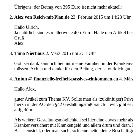
Übrigens: der Betrag von 395 Euro ist nicht mehr aktuell:
Alex von Reich-mit-Plan.de
23. Februar 2015 um 14:23 Uhr
Hallo Ulrich,
Ja natürlich sind es mittlerweile 405 Euro. Hatte den Artikel be
Gruß
Alex
Timo Nierhaus
2. März 2015 um 2:11 Uhr
Gott sei dank kann ich bei mir meine Familien in der Krankenv
müssen. Ach ja und danke für den Beitrag, der ist wirklich gut. 
Anton @ finanzielle-freiheit-passives-einkommen.eu
4. Mär
Hallo Alex,
guter Artikel zum Thema KV. Sollte man als (zukünftiger) Priv
hierzu in der AO den §42 Gestaltungsmißbrauch – evtl. gibt 
aufgeführt.
Als weitere Gestaltungsmöglichkeit sei hier eine etwas mehr al
Krankenversichert mit Krankengeld und allem drum und dran. D
Basis einstellt, oder man sucht sich eine nette kleine Beschäft