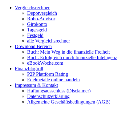
Zum
Facebook
Twitter
Instagram
Pinterest
YouTube
E-
Vergleichsrechner
Inhalt
Mail
Depotvergleich
springen
Robo-Advisor
Girokonto
Tagesgeld
Festgeld
alle Vergleichsrechner
Download Bereich
Buch: Mein Weg in die finanzielle Freiheit
Buch: Erfolgreich durch finanzielle Intelligenz
eBookWoche.com
Finanzblogroll
P2P Plattform Rating
Edelmetalle online handeln
Impressum & Kontakt
Haftungsausschluss (Disclaimer)
Datenschutzerklärung
Allgemeine Geschäftsbedingungen (AGB)