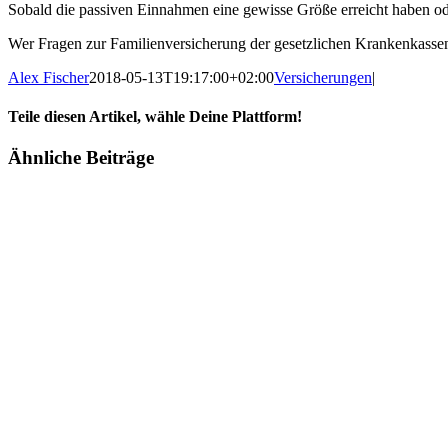
Sobald die passiven Einnahmen eine gewisse Größe erreicht haben od
Wer Fragen zur Familienversicherung der gesetzlichen Krankenkassen
Alex Fischer
2018-05-13T19:17:00+02:00
Versicherungen
|
Teile diesen Artikel, wähle Deine Plattform!
Facebook
Twitter
Reddit
LinkedIn
Tumblr
Pinterest
Vk
E-
Ähnliche Beiträge
Mail