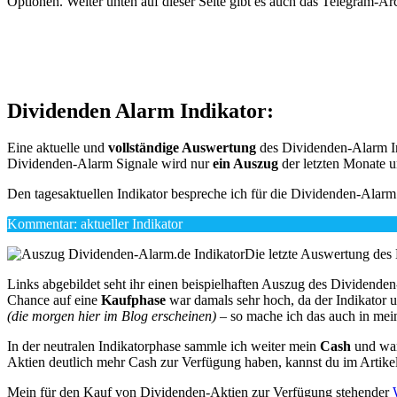
Optionen. Weiter unten auf dieser Seite gibt es auch das Telegram-Arch
Dividenden Alarm Indikator:
Eine aktuelle und
vollständige Auswertung
des Dividenden-Alarm In
Dividenden-Alarm Signale wird nur
ein Auszug
der letzten Monate un
Den tagesaktuellen Indikator bespreche ich für die Dividenden-Alarm 
Kommentar: aktueller Indikator
Die letzte Auswertung des 
Links abgebildet seht ihr einen beispielhaften Auszug des Dividende
Chance auf eine
Kaufphase
war damals sehr hoch, da der Indikator 
(die morgen hier im Blog erscheinen)
– so mache ich das auch in mei
In der neutralen Indikatorphase sammle ich weiter mein
Cash
und war
Aktien deutlich mehr Cash zur Verfügung haben, kannst du im Artike
Mein für den Kauf von Dividenden-Aktien zur Verfügung stehender