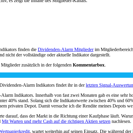
iv, es zeigt die Inhalte des Mitglieder-Kanals.
dikators finden die
Dividenden-Alarm Mitglieder
im Mitgliederbereich
d nicht der vollständige oder aktuelle Indikator dargestellt.
Mitglieder zusätzlich in der folgenden
Kommentarbox
.
Dividenden-Alarm Indikators findet ihr in der
letzten Signal-Auswertun
n-Alarm Indikators. Innerhalb von fast zwei Monaten gab es eine sehr 
unter 40% stand. Solang sich die Indikatorwerte zwischen 40% und 60%
nem privaten Depot. Damit versuche ich die Rendite meines Depots wei
te darauf, dass der Markt in die Richtung einer Kaufphase läuft. War
l
Mit Warten und mehr Cash auf die richtigen Aktien setzen
nachlesen.
Wertpapierkredit
, wartet weiterhin auf seinen Einsatz. Die während de