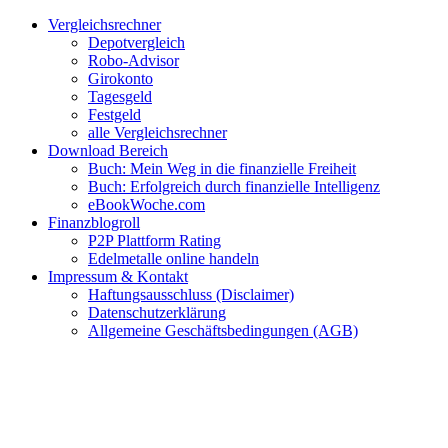
Zum
Facebook
Twitter
Instagram
Pinterest
YouTube
E-
Vergleichsrechner
Inhalt
Mail
Depotvergleich
springen
Robo-Advisor
Girokonto
Tagesgeld
Festgeld
alle Vergleichsrechner
Download Bereich
Buch: Mein Weg in die finanzielle Freiheit
Buch: Erfolgreich durch finanzielle Intelligenz
eBookWoche.com
Finanzblogroll
P2P Plattform Rating
Edelmetalle online handeln
Impressum & Kontakt
Haftungsausschluss (Disclaimer)
Datenschutzerklärung
Allgemeine Geschäftsbedingungen (AGB)