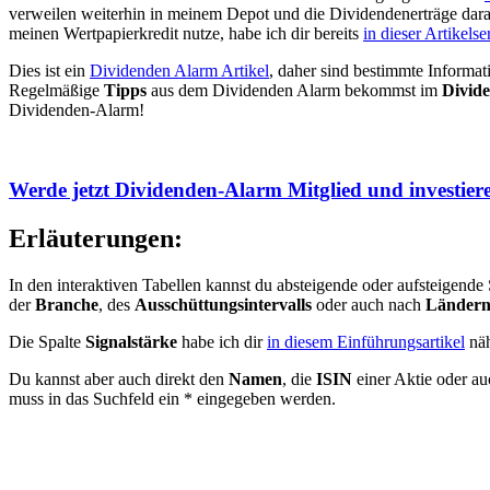
verweilen weiterhin in meinem Depot und die Dividendenerträge darau
meinen Wertpapierkredit nutze, habe ich dir bereits
in dieser Artikels
Dies ist ein
Dividenden Alarm Artikel
, daher sind bestimmte Informati
Regelmäßige
Tipps
aus dem Dividenden Alarm bekommst im
Divid
Dividenden-Alarm!
Werde jetzt Dividenden-Alarm Mitglied und investiere
Erläuterungen:
In den interaktiven Tabellen kannst du absteigende oder aufsteigend
der
Branche
, des
Ausschüttungsintervalls
oder auch nach
Länder
Die Spalte
Signalstärke
habe ich dir
in diesem Einführungsartikel
näh
Du kannst aber auch direkt den
Namen
, die
ISIN
einer Aktie oder au
muss in das Suchfeld ein * eingegeben werden.