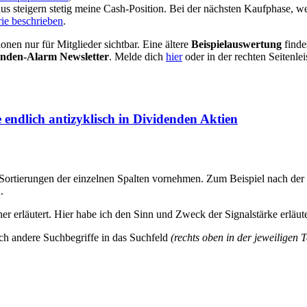
s steigern stetig meine Cash-Position. Bei der nächsten Kaufphase, w
erie beschrieben
.
onen nur für Mitglieder sichtbar. Eine ältere
Beispielauswertung
finde
enden-Alarm Newsletter
. Melde dich
hier
oder in der rechten Seitenle
 endlich antizyklisch in Dividenden Aktien
e Sortierungen der einzelnen Spalten vornehmen. Zum Beispiel nach der
n
.
er erläutert. Hier habe ich den Sinn und Zweck der Signalstärke erläu
ch andere Suchbegriffe in das Suchfeld
(rechts oben in der jeweiligen T