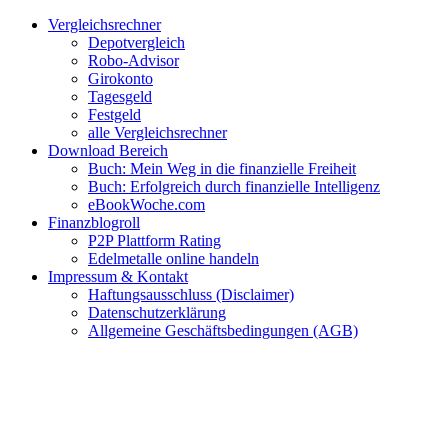
Zum
Facebook
Twitter
Instagram
Pinterest
YouTube
E-
Vergleichsrechner
Inhalt
Mail
Depotvergleich
springen
Robo-Advisor
Girokonto
Tagesgeld
Festgeld
alle Vergleichsrechner
Download Bereich
Buch: Mein Weg in die finanzielle Freiheit
Buch: Erfolgreich durch finanzielle Intelligenz
eBookWoche.com
Finanzblogroll
P2P Plattform Rating
Edelmetalle online handeln
Impressum & Kontakt
Haftungsausschluss (Disclaimer)
Datenschutzerklärung
Allgemeine Geschäftsbedingungen (AGB)