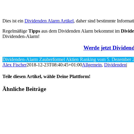
Dies ist ein
Dividenden Alarm Artikel
, daher sind bestimmte Informati
Regelmäßige
Tipps
aus dem Dividenden Alarm bekommst im
Divid
Dividenden-Alarm!
Werde jetzt Dividend
Dividenden-Alarm Zauberformel Aktien Ranking vom 5. Dezember 
Alex Fischer
2018-12-23T08:40:45+01:00
Allgemein
,
Dividenden
|
Teile diesen Artikel, wähle Deine Plattform!
Facebook
Twitter
Reddit
LinkedIn
Tumblr
Pinterest
Vk
E-
Ähnliche Beiträge
Mail