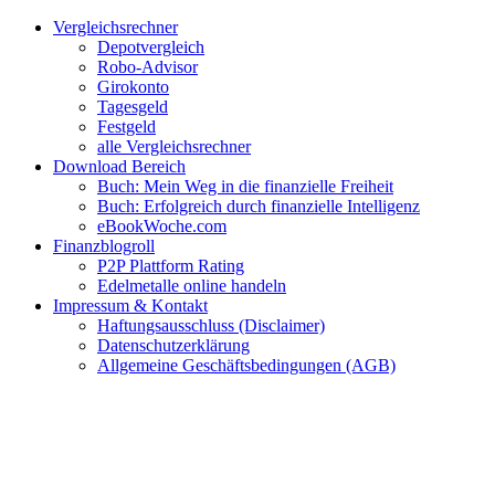
Zum
Facebook
Twitter
Instagram
Pinterest
YouTube
E-
Vergleichsrechner
Inhalt
Mail
Depotvergleich
springen
Robo-Advisor
Girokonto
Tagesgeld
Festgeld
alle Vergleichsrechner
Download Bereich
Buch: Mein Weg in die finanzielle Freiheit
Buch: Erfolgreich durch finanzielle Intelligenz
eBookWoche.com
Finanzblogroll
P2P Plattform Rating
Edelmetalle online handeln
Impressum & Kontakt
Haftungsausschluss (Disclaimer)
Datenschutzerklärung
Allgemeine Geschäftsbedingungen (AGB)