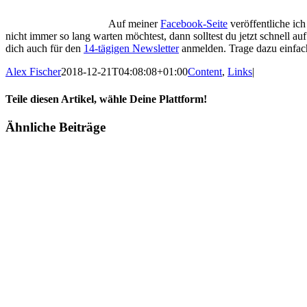
Auf meiner
Facebook-Seite
veröffentliche ich
nicht immer so lang warten möchtest, dann solltest du jetzt schnell a
dich auch für den
14-tägigen Newsletter
anmelden. Trage dazu einfach 
Alex Fischer
2018-12-21T04:08:08+01:00
Content
,
Links
|
Teile diesen Artikel, wähle Deine Plattform!
Facebook
Twitter
Reddit
LinkedIn
Tumblr
Pinterest
Vk
E-
Ähnliche Beiträge
Mail