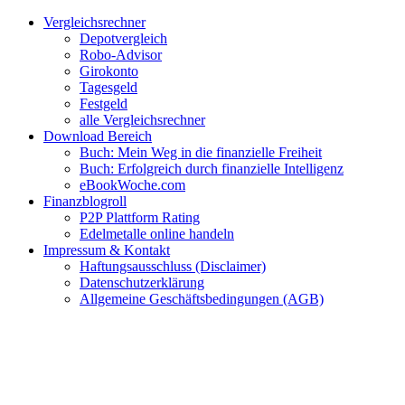
Zum
Facebook
Twitter
Instagram
Pinterest
YouTube
E-
Vergleichsrechner
Inhalt
Mail
Depotvergleich
springen
Robo-Advisor
Girokonto
Tagesgeld
Festgeld
alle Vergleichsrechner
Download Bereich
Buch: Mein Weg in die finanzielle Freiheit
Buch: Erfolgreich durch finanzielle Intelligenz
eBookWoche.com
Finanzblogroll
P2P Plattform Rating
Edelmetalle online handeln
Impressum & Kontakt
Haftungsausschluss (Disclaimer)
Datenschutzerklärung
Allgemeine Geschäftsbedingungen (AGB)