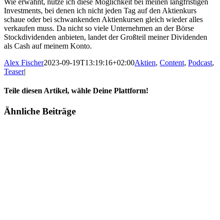
Wie erwähnt, nutze ich diese Möglichkeit bei meinen langfristigen
Investments, bei denen ich nicht jeden Tag auf den Aktienkurs
schaue oder bei schwankenden Aktienkursen gleich wieder alles
verkaufen muss. Da nicht so viele Unternehmen an der Börse
Stockdividenden anbieten, landet der Großteil meiner Dividenden
als Cash auf meinem Konto.
Alex Fischer
2023-09-19T13:19:16+02:00
Aktien
,
Content
,
Podcast
,
Teaser
|
Teile diesen Artikel, wähle Deine Plattform!
Facebook
Twitter
Reddit
LinkedIn
Tumblr
Pinterest
Vk
E-
Ähnliche Beiträge
Mail