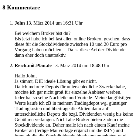
8 Kommentare
John
13. März 2014 um 16:31 Uhr
Bei welchem Broker bist du?
Bis jetzt habe ich bei fast allen online Brokern gesehen, dass
diese für die Stockdividende zwischen 10 und 20 Euro pro
Vorgang haben möchten… Da ist diese Art der Dividende
dann eher doch unattraktiv.
Reich-mit-Plan.de
13. März 2014 um 18:48 Uhr
Hallo John,
Ja stimmt, DIE ideale Lösung gibt es nicht.
Da ich mehrere Depots für unterschiedliche Zwecke habe,
möchte ich gar nicht groß für einzelne Anbieter werben.
Jeder hat so seine Nachteile und Vorteile. Meine langfristigen
Werte kaufe ich zB in meinem Tradingdepot wg. günstiger
Tradingkosten und übertrage die Aktien dann auf
unterschiedliche Depots die bzgl. Dividenden wenig bis keine
Gebühren verlangen. Nicht alle Broker bieten zudem die
Stockdividende an. Daher maile ich nach einem Kauf meine
Broker an (fertige Mailvorlage ergänzt um die ISIN) und
frage ob die die Stockdividende überhaupt angeboten wird