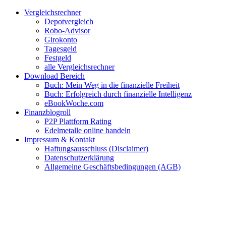
Zum
Facebook
Twitter
Instagram
Pinterest
YouTube
E-
Vergleichsrechner
Inhalt
Mail
Depotvergleich
springen
Robo-Advisor
Girokonto
Tagesgeld
Festgeld
alle Vergleichsrechner
Download Bereich
Buch: Mein Weg in die finanzielle Freiheit
Buch: Erfolgreich durch finanzielle Intelligenz
eBookWoche.com
Finanzblogroll
P2P Plattform Rating
Edelmetalle online handeln
Impressum & Kontakt
Haftungsausschluss (Disclaimer)
Datenschutzerklärung
Allgemeine Geschäftsbedingungen (AGB)