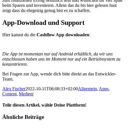
zum finanziellen Erfolg behilflich sein und wünschen dir viel Spaß
beim Sparen und investieren. Allein das du bis hier gelesen hast
zeigt dass du ehrgeizig genug bist es zu schaffen.
App-Download und Support
Hier kannst du die
Cashflow App downloaden
:
Die App ist momentan nur auf Android erhältlich, da wir uns
entschlossen haben uns im Moment nur auf ein Betriebssystem zu
konzentrieren.
Bei Fragen zur App, wende dich bitte direkt an das Entwickler-
Team.
Alex Fischer
2022-10-11T06:08:33+02:00
Allgemein
,
Apps
,
Content
,
Medien
|
Teile diesen Artikel, wähle Deine Plattform!
Facebook
Twitter
Reddit
LinkedIn
Tumblr
Pinterest
Vk
E-
Ähnliche Beiträge
Mail