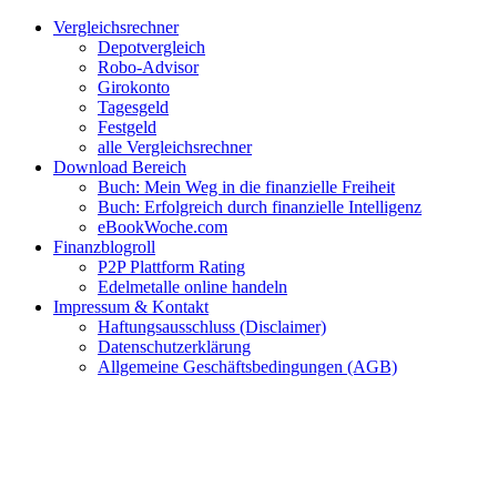
Zum
Facebook
Twitter
Instagram
Pinterest
YouTube
E-
Vergleichsrechner
Inhalt
Mail
Depotvergleich
springen
Robo-Advisor
Girokonto
Tagesgeld
Festgeld
alle Vergleichsrechner
Download Bereich
Buch: Mein Weg in die finanzielle Freiheit
Buch: Erfolgreich durch finanzielle Intelligenz
eBookWoche.com
Finanzblogroll
P2P Plattform Rating
Edelmetalle online handeln
Impressum & Kontakt
Haftungsausschluss (Disclaimer)
Datenschutzerklärung
Allgemeine Geschäftsbedingungen (AGB)