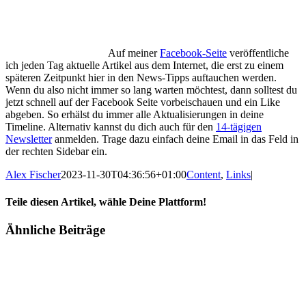
Auf meiner
Facebook-Seite
veröffentliche
ich jeden Tag aktuelle Artikel aus dem Internet, die erst zu einem
späteren Zeitpunkt hier in den News-Tipps auftauchen werden.
Wenn du also nicht immer so lang warten möchtest, dann solltest du
jetzt schnell auf der Facebook Seite vorbeischauen und ein Like
abgeben. So erhälst du immer alle Aktualisierungen in deine
Timeline. Alternativ kannst du dich auch für den
14-tägigen
Newsletter
anmelden. Trage dazu einfach deine Email in das Feld in
der rechten Sidebar ein.
Alex Fischer
2023-11-30T04:36:56+01:00
Content
,
Links
|
Teile diesen Artikel, wähle Deine Plattform!
Facebook
Twitter
Reddit
LinkedIn
Tumblr
Pinterest
Vk
E-
Ähnliche Beiträge
Mail