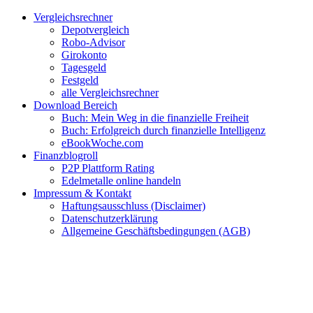
Zum
Facebook
Twitter
Instagram
Pinterest
YouTube
E-
Vergleichsrechner
Inhalt
Mail
Depotvergleich
springen
Robo-Advisor
Girokonto
Tagesgeld
Festgeld
alle Vergleichsrechner
Download Bereich
Buch: Mein Weg in die finanzielle Freiheit
Buch: Erfolgreich durch finanzielle Intelligenz
eBookWoche.com
Finanzblogroll
P2P Plattform Rating
Edelmetalle online handeln
Impressum & Kontakt
Haftungsausschluss (Disclaimer)
Datenschutzerklärung
Allgemeine Geschäftsbedingungen (AGB)