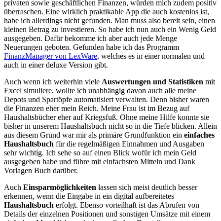
privaten sowie geschäftlichen Finanzen, würden mich zudem positiv
überraschen. Eine wirklich praktikable App die auch kostenlos ist,
habe ich allerdings nicht gefunden. Man muss also bereit sein, einen
kleinen Betrag zu investieren. So habe ich nun auch ein Wenig Geld
ausgegeben. Dafür bekomme ich aber auch jede Menge
Neuerungen geboten. Gefunden habe ich das Programm
FinanzManager von LexWare
, welches es in einer normalen und
auch in einer deluxe Version gibt.
Auch wenn ich weiterhin viele
Auswertungen und Statistiken
mit
Excel simuliere, wollte ich unabhängig davon auch alle meine
Depots und Spartöpfe automatisiert verwalten. Denn bisher waren
die Finanzen eher mein Reich. Meine Frau ist im Bezug auf
Haushaltsbücher eher auf Kriegsfuß. Ohne meine Hilfe konnte sie
bisher in unserem Haushaltsbuch nicht so in die Tiefe blicken. Allein
aus diesem Grund war mir als primäre Grundfunktion ein
einfaches
Haushaltsbuch
für die regelmäßigen Einnahmen und Ausgaben
sehr wichtig. Ich sehe so auf einen Blick wofür ich mein Geld
ausgegeben habe und führe mit einfachsten Mitteln und Dank
Vorlagen Buch darüber.
Auch
Einsparmöglichkeiten
lassen sich meist deutlich besser
erkennen, wenn die Eingabe in ein digital aufbereitetes
Haushaltsbuch
erfolgt. Ebenso vorteilhaft ist das Abrufen von
Details der einzelnen Positionen und sonstigen Umsätze mit einem