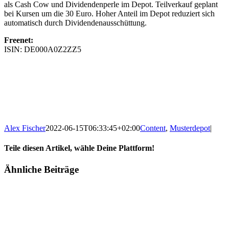
als Cash Cow und Dividendenperle im Depot. Teilverkauf geplant
bei Kursen um die 30 Euro. Hoher Anteil im Depot reduziert sich
automatisch durch Dividendenausschüttung.
Freenet:
ISIN: DE000A0Z2ZZ5
Alex Fischer
2022-06-15T06:33:45+02:00
Content
,
Musterdepot
|
Teile diesen Artikel, wähle Deine Plattform!
Facebook
Twitter
Reddit
LinkedIn
Tumblr
Pinterest
Vk
E-
Ähnliche Beiträge
Mail