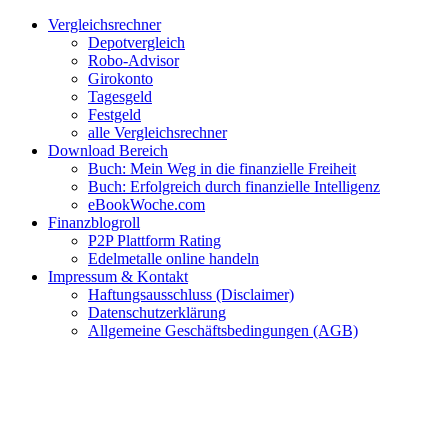
Zum
Facebook
Twitter
Instagram
Pinterest
YouTube
E-
Vergleichsrechner
Inhalt
Mail
Depotvergleich
springen
Robo-Advisor
Girokonto
Tagesgeld
Festgeld
alle Vergleichsrechner
Download Bereich
Buch: Mein Weg in die finanzielle Freiheit
Buch: Erfolgreich durch finanzielle Intelligenz
eBookWoche.com
Finanzblogroll
P2P Plattform Rating
Edelmetalle online handeln
Impressum & Kontakt
Haftungsausschluss (Disclaimer)
Datenschutzerklärung
Allgemeine Geschäftsbedingungen (AGB)