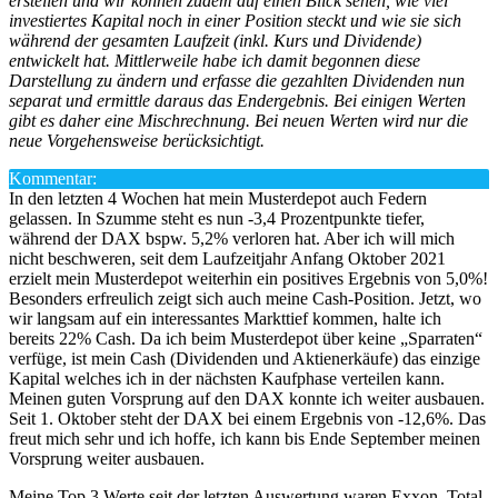
erstellen und wir können zudem auf einen Blick sehen, wie viel
investiertes Kapital noch in einer Position steckt und wie sie sich
während der gesamten Laufzeit
(inkl. Kurs und Dividende)
entwickelt hat. Mittlerweile habe ich damit begonnen diese
Darstellung zu ändern und erfasse die gezahlten Dividenden nun
separat und ermittle daraus das Endergebnis. Bei einigen Werten
gibt es daher eine Mischrechnung. Bei neuen Werten wird nur die
neue Vorgehensweise berücksichtigt.
Kommentar:
In den letzten 4 Wochen hat mein Musterdepot auch Federn
gelassen. In Szumme steht es nun -3,4 Prozentpunkte tiefer,
während der DAX bspw. 5,2% verloren hat. Aber ich will mich
nicht beschweren, seit dem Laufzeitjahr Anfang Oktober 2021
erzielt mein Musterdepot weiterhin ein positives Ergebnis von 5,0%!
Besonders erfreulich zeigt sich auch meine Cash-Position. Jetzt, wo
wir langsam auf ein interessantes Markttief kommen, halte ich
bereits 22% Cash. Da ich beim Musterdepot über keine „Sparraten“
verfüge, ist mein Cash (Dividenden und Aktienerkäufe) das einzige
Kapital welches ich in der nächsten Kaufphase verteilen kann.
Meinen guten Vorsprung auf den DAX konnte ich weiter ausbauen.
Seit 1. Oktober steht der DAX bei einem Ergebnis von -12,6%. Das
freut mich sehr und ich hoffe, ich kann bis Ende September meinen
Vorsprung weiter ausbauen.
Meine Top 3 Werte seit der letzten Auswertung waren Exxon, Total