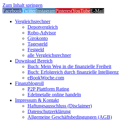
Zum Inhalt springen
Facebook
Twitter
Instagram
Pinterest
YouTube
E-Mail
Vergleichsrechner
Depotvergleich
Robo-Advisor
Girokonto
Tagesgeld
Festgeld
alle Vergleichsrechner
Download Bereich
Buch: Mein Weg in die finanzielle Freiheit
Buch: Erfolgreich durch finanzielle Intelligenz
eBookWoche.com
Finanzblogroll
P2P Plattform Rating
Edelmetalle online handeln
Impressum & Kontakt
Haftungsausschluss (Disclaimer)
Datenschutzerklärung
Allgemeine Geschäftsbedingungen (AGB)