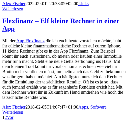
Alex Fischer
2022-09-01T20:33:05+02:00
Links
|
Weiterlesen
Flexfinanz – Elf kleine Rechner in einer
App
Mit der
App Flexfinanz
die ich euch heute vorstellen möchte, habt
ihr etliche kleine finanzmathematische Rechner auf eurem Iphone.
11 kleine Rechner gibt es in der App Flexfinanz. Zum Beispiel
könnt ihr euch ausrechnen, ob mieten oder kaufen einer Immobilie
mehr Sinn macht. Steht eine neue Gehaltserhöhung ins Haus. Mit
dem kleinen Tool könnt ihr vorab schon ausrechnen wie viel ihr
Brutto mehr verdienen müsst, um netto auch das Geld zu bekommen
was ihr gern haben möchtet. Am häufigsten nutze ich den Rechner
für die Ermittlung der tatsächlichen Rendite. Oft ist es ja so, dass
euch jemand erzählt was er für sagenhafte Renditen erzielt hat. Mit
dem Rechner wisst ihr in Zukunft im Hand umdrehen wie hoch die
tatsächliche Rendite war.
Alex Fischer
2018-02-05T14:07:47+01:00
Apps
,
Software
|
Weiterlesen
1
2
Vor