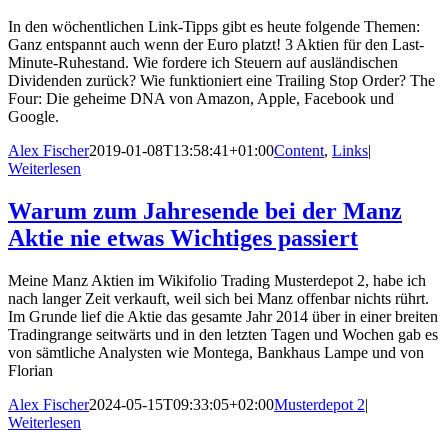
In den wöchentlichen Link-Tipps gibt es heute folgende Themen:
Ganz entspannt auch wenn der Euro platzt! 3 Aktien für den Last-
Minute-Ruhestand. Wie fordere ich Steuern auf ausländischen
Dividenden zurück? Wie funktioniert eine Trailing Stop Order? The
Four: Die geheime DNA von Amazon, Apple, Facebook und
Google.
Alex Fischer
2019-01-08T13:58:41+01:00
Content
,
Links
|
Weiterlesen
Warum zum Jahresende bei der Manz
Aktie nie etwas Wichtiges passiert
Meine Manz Aktien im Wikifolio Trading Musterdepot 2, habe ich
nach langer Zeit verkauft, weil sich bei Manz offenbar nichts rührt.
Im Grunde lief die Aktie das gesamte Jahr 2014 über in einer breiten
Tradingrange seitwärts und in den letzten Tagen und Wochen gab es
von sämtliche Analysten wie Montega, Bankhaus Lampe und von
Florian
Alex Fischer
2024-05-15T09:33:05+02:00
Musterdepot 2
|
Weiterlesen