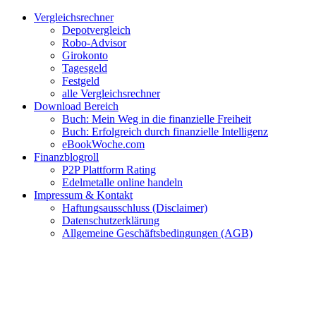
Zum
Facebook
Twitter
Instagram
Pinterest
YouTube
E-
Vergleichsrechner
Inhalt
Mail
Depotvergleich
springen
Robo-Advisor
Girokonto
Tagesgeld
Festgeld
alle Vergleichsrechner
Download Bereich
Buch: Mein Weg in die finanzielle Freiheit
Buch: Erfolgreich durch finanzielle Intelligenz
eBookWoche.com
Finanzblogroll
P2P Plattform Rating
Edelmetalle online handeln
Impressum & Kontakt
Haftungsausschluss (Disclaimer)
Datenschutzerklärung
Allgemeine Geschäftsbedingungen (AGB)