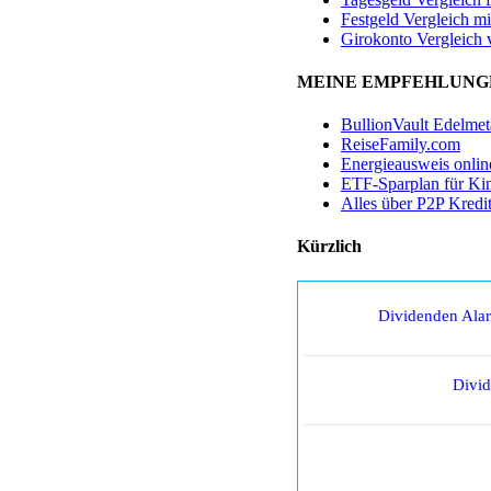
Festgeld Vergleich mi
Girokonto Vergleich 
MEINE EMPFEHLUNG
BullionVault Edelmet
ReiseFamily.com
Energieausweis onlin
ETF-Sparplan für Ki
Alles über P2P Kredi
Kürzlich
Dividenden Ala
Divi