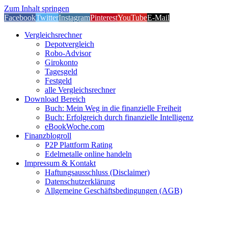
Zum Inhalt springen
Facebook
Twitter
Instagram
Pinterest
YouTube
E-Mail
Vergleichsrechner
Depotvergleich
Robo-Advisor
Girokonto
Tagesgeld
Festgeld
alle Vergleichsrechner
Download Bereich
Buch: Mein Weg in die finanzielle Freiheit
Buch: Erfolgreich durch finanzielle Intelligenz
eBookWoche.com
Finanzblogroll
P2P Plattform Rating
Edelmetalle online handeln
Impressum & Kontakt
Haftungsausschluss (Disclaimer)
Datenschutzerklärung
Allgemeine Geschäftsbedingungen (AGB)