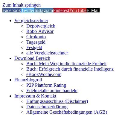
Zum Inhalt springen
Facebook
Twitter
Instagram
Pinterest
YouTube
E-Mail
Vergleichsrechner
Depotvergleich
Robo-Advisor
Girokonto
Tagesgeld
Festgeld
alle Vergleichsrechner
Download Bereich
Buch: Mein Weg in die finanzielle Freiheit
Buch: Erfolgreich durch finanzielle Intelligenz
eBookWoche.com
Finanzblogroll
P2P Plattform Rating
Edelmetalle online handeln
Impressum & Kontakt
Haftungsausschluss (Disclaimer)
Datenschutzerklärung
Allgemeine Geschäftsbedingungen (AGB)