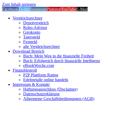
Zum Inhalt springen
Facebook
Twitter
Instagram
Pinterest
YouTube
E-Mail
Vergleichsrechner
Depotvergleich
Robo-Advisor
Girokonto
Tagesgeld
Festgeld
alle Vergleichsrechner
Download Bereich
Buch: Mein Weg in die finanzielle Freiheit
Buch: Erfolgreich durch finanzielle Intelligenz
eBookWoche.com
Finanzblogroll
P2P Plattform Rating
Edelmetalle online handeln
Impressum & Kontakt
Haftungsausschluss (Disclaimer)
Datenschutzerklärung
Allgemeine Geschäftsbedingungen (AGB)