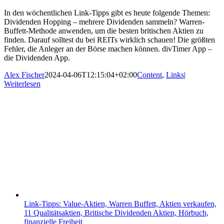
In den wöchentlichen Link-Tipps gibt es heute folgende Themen:
Dividenden Hopping – mehrere Dividenden sammeln? Warren-
Buffett-Methode anwenden, um die besten britischen Aktien zu
finden. Darauf solltest du bei REITs wirklich schauen! Die größten
Fehler, die Anleger an der Börse machen können. divTimer App –
die Dividenden App.
Alex Fischer
2024-04-06T12:15:04+02:00
Content
,
Links
|
Weiterlesen
Link-Tipps: Value-Aktien, Warren Buffett, Aktien verkaufen,
11 Qualitätsaktien, Britische Dividenden Aktien, Hörbuch,
finanzielle Freiheit