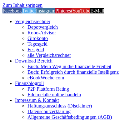
Zum Inhalt springen
Facebook
Twitter
Instagram
Pinterest
YouTube
E-Mail
Vergleichsrechner
Depotvergleich
Robo-Advisor
Girokonto
Tagesgeld
Festgeld
alle Vergleichsrechner
Download Bereich
Buch: Mein Weg in die finanzielle Freiheit
Buch: Erfolgreich durch finanzielle Intelligenz
eBookWoche.com
Finanzblogroll
P2P Plattform Rating
Edelmetalle online handeln
Impressum & Kontakt
Haftungsausschluss (Disclaimer)
Datenschutzerklärung
Allgemeine Geschäftsbedingungen (AGB)