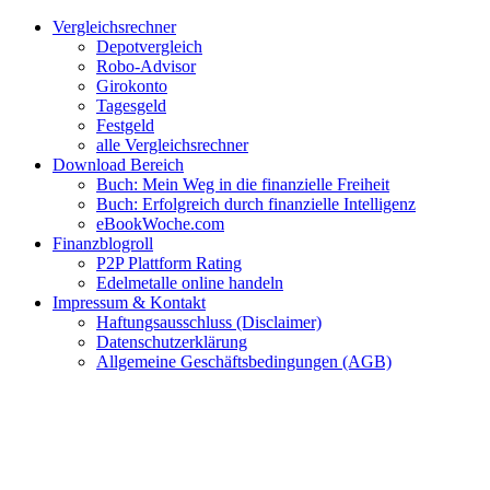
Zum
Facebook
Twitter
Instagram
Pinterest
YouTube
E-
Vergleichsrechner
Inhalt
Mail
Depotvergleich
springen
Robo-Advisor
Girokonto
Tagesgeld
Festgeld
alle Vergleichsrechner
Download Bereich
Buch: Mein Weg in die finanzielle Freiheit
Buch: Erfolgreich durch finanzielle Intelligenz
eBookWoche.com
Finanzblogroll
P2P Plattform Rating
Edelmetalle online handeln
Impressum & Kontakt
Haftungsausschluss (Disclaimer)
Datenschutzerklärung
Allgemeine Geschäftsbedingungen (AGB)