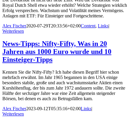
Royal Dutch Shell etwa wieder erhöht? Welche Strategien wirklich
Erfolg versprechen. Wachstum und Volatilität meines Vermögens.
Anlagen mit ETF: Für Einsteiger und Fortgeschrittene.
Alex Fischer
2020-07-29T20:33:56+02:00
Content
,
Links
|
Weiterlesen
News-Tipps: Nifty-Fifty, Was in 20
Jahren aus 1000 Euro wurde und 10
Einsteiger-Tipps
Kennen Sie die Nifty-Fifty? Ich habe diesen Begriff hier schon
mehrfach erwähnt. Im Jahr 1965 begannen in den USA einige
besonders stabile, große und auch wachstumsstarke Aktien einen
Kurshöhenflug, der bis zum Jahr 1972 andauern sollte. Die zweite
Hälfte der sechziger Jahre war eine Zeit allgemein steigender
Börsen, bei denen es auch zu Betrugsfällen kam.
Alex Fischer
2023-09-12T05:35:16+02:00
Links
|
Weiterlesen