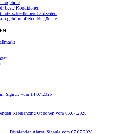
enangebote
für beste Konditionen
t unterschiedlichen Laufzeiten
von gebührenfreien bis günstig
EN
allmarkt
e
nder
te
rm: Signale vom 14.07.2026
denden Rebalancing Optionen vom 08.07.2026
Dividenden Alarm: Signale vom 07.07.2026