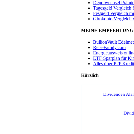
Depotwechsel Prämi
Tagesgeld Vergleich 
Festgeld Vergleich mi
Girokonto Vergleich 
MEINE EMPFEHLUNG
BullionVault Edelmet
ReiseFamily.com
Energieausweis onlin
ETF-Sparplan für Ki
Alles über P2P Kredi
Kürzlich
Dividenden Ala
Divi