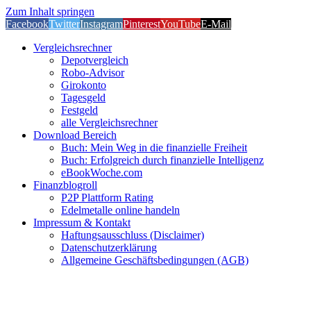
Zum Inhalt springen
Facebook
Twitter
Instagram
Pinterest
YouTube
E-Mail
Vergleichsrechner
Depotvergleich
Robo-Advisor
Girokonto
Tagesgeld
Festgeld
alle Vergleichsrechner
Download Bereich
Buch: Mein Weg in die finanzielle Freiheit
Buch: Erfolgreich durch finanzielle Intelligenz
eBookWoche.com
Finanzblogroll
P2P Plattform Rating
Edelmetalle online handeln
Impressum & Kontakt
Haftungsausschluss (Disclaimer)
Datenschutzerklärung
Allgemeine Geschäftsbedingungen (AGB)