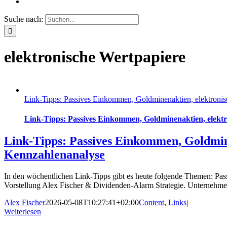
Suche nach:
elektronische Wertpapiere
Link-Tipps: Passives Einkommen, Goldminenaktien, elektroni
Link-Tipps: Passives Einkommen, Goldminenaktien, elekt
Link-Tipps: Passives Einkommen, Goldmin
Kennzahlenanalyse
In den wöchentlichen Link-Tipps gibt es heute folgende Themen: Pa
Vorstellung Alex Fischer & Dividenden-Alarm Strategie. Unterneh
Alex Fischer
2026-05-08T10:27:41+02:00
Content
,
Links
|
Weiterlesen