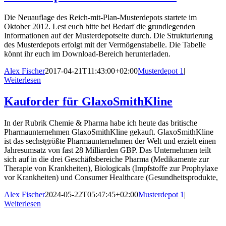
Die Neuauflage des Reich-mit-Plan-Musterdepots startete im
Oktober 2012. Lest euch bitte bei Bedarf die grundlegenden
Informationen auf der Musterdepotseite durch. Die Strukturierung
des Musterdepots erfolgt mit der Vermögenstabelle. Die Tabelle
könnt ihr euch im Download-Bereich herunterladen.
Alex Fischer
2017-04-21T11:43:00+02:00
Musterdepot 1
|
Weiterlesen
Kauforder für GlaxoSmithKline
In der Rubrik Chemie & Pharma habe ich heute das britische
Pharmaunternehmen GlaxoSmithKline gekauft. GlaxoSmithKline
ist das sechstgrößte Pharmaunternehmen der Welt und erzielt einen
Jahresumsatz von fast 28 Milliarden GBP. Das Unternehmen teilt
sich auf in die drei Geschäftsbereiche Pharma (Medikamente zur
Therapie von Krankheiten), Biologicals (Impfstoffe zur Prophylaxe
vor Krankheiten) und Consumer Healthcare (Gesundheitsprodukte,
Alex Fischer
2024-05-22T05:47:45+02:00
Musterdepot 1
|
Weiterlesen