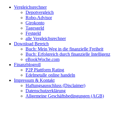
Zum
Facebook
Twitter
Instagram
Pinterest
YouTube
E-
Vergleichsrechner
Inhalt
Mail
Depotvergleich
springen
Robo-Advisor
Girokonto
Tagesgeld
Festgeld
alle Vergleichsrechner
Download Bereich
Buch: Mein Weg in die finanzielle Freiheit
Buch: Erfolgreich durch finanzielle Intelligenz
eBookWoche.com
Finanzblogroll
P2P Plattform Rating
Edelmetalle online handeln
Impressum & Kontakt
Haftungsausschluss (Disclaimer)
Datenschutzerklärung
Allgemeine Geschäftsbedingungen (AGB)