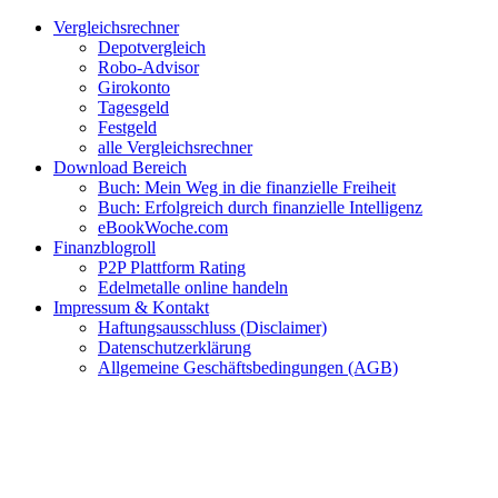
Zum
Facebook
Twitter
Instagram
Pinterest
YouTube
E-
Vergleichsrechner
Inhalt
Mail
Depotvergleich
springen
Robo-Advisor
Girokonto
Tagesgeld
Festgeld
alle Vergleichsrechner
Download Bereich
Buch: Mein Weg in die finanzielle Freiheit
Buch: Erfolgreich durch finanzielle Intelligenz
eBookWoche.com
Finanzblogroll
P2P Plattform Rating
Edelmetalle online handeln
Impressum & Kontakt
Haftungsausschluss (Disclaimer)
Datenschutzerklärung
Allgemeine Geschäftsbedingungen (AGB)