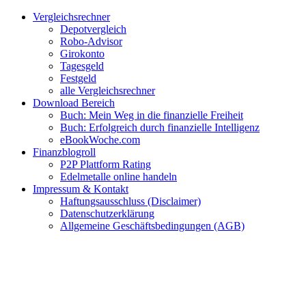
Zum
Facebook
Twitter
Instagram
Pinterest
YouTube
E-
Vergleichsrechner
Inhalt
Mail
Depotvergleich
springen
Robo-Advisor
Girokonto
Tagesgeld
Festgeld
alle Vergleichsrechner
Download Bereich
Buch: Mein Weg in die finanzielle Freiheit
Buch: Erfolgreich durch finanzielle Intelligenz
eBookWoche.com
Finanzblogroll
P2P Plattform Rating
Edelmetalle online handeln
Impressum & Kontakt
Haftungsausschluss (Disclaimer)
Datenschutzerklärung
Allgemeine Geschäftsbedingungen (AGB)