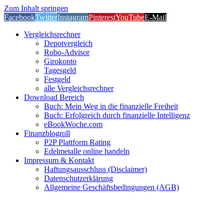
Zum Inhalt springen
Facebook
Twitter
Instagram
Pinterest
YouTube
E-Mail
Vergleichsrechner
Depotvergleich
Robo-Advisor
Girokonto
Tagesgeld
Festgeld
alle Vergleichsrechner
Download Bereich
Buch: Mein Weg in die finanzielle Freiheit
Buch: Erfolgreich durch finanzielle Intelligenz
eBookWoche.com
Finanzblogroll
P2P Plattform Rating
Edelmetalle online handeln
Impressum & Kontakt
Haftungsausschluss (Disclaimer)
Datenschutzerklärung
Allgemeine Geschäftsbedingungen (AGB)