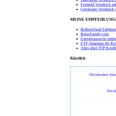
Festgeld Vergleich mi
Girokonto Vergleich 
MEINE EMPFEHLUNG
BullionVault Edelmet
ReiseFamily.com
Energieausweis onlin
ETF-Sparplan für Ki
Alles über P2P Kredi
Kürzlich
Dividenden Ala
Divi