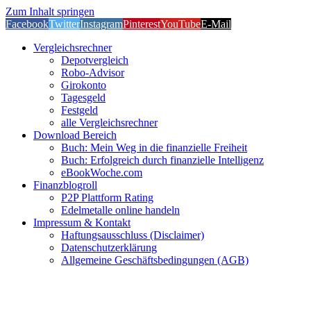
Zum Inhalt springen
Facebook
Twitter
Instagram
Pinterest
YouTube
E-Mail
Vergleichsrechner
Depotvergleich
Robo-Advisor
Girokonto
Tagesgeld
Festgeld
alle Vergleichsrechner
Download Bereich
Buch: Mein Weg in die finanzielle Freiheit
Buch: Erfolgreich durch finanzielle Intelligenz
eBookWoche.com
Finanzblogroll
P2P Plattform Rating
Edelmetalle online handeln
Impressum & Kontakt
Haftungsausschluss (Disclaimer)
Datenschutzerklärung
Allgemeine Geschäftsbedingungen (AGB)