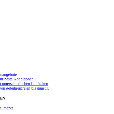
enangebote
für beste Konditionen
t unterschiedlichen Laufzeiten
von gebührenfreien bis günstig
EN
allmarkt