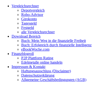
Zum
Facebook
Twitter
Instagram
Pinterest
YouTube
E-
Vergleichsrechner
Inhalt
Mail
Depotvergleich
springen
Robo-Advisor
Girokonto
Tagesgeld
Festgeld
alle Vergleichsrechner
Download Bereich
Buch: Mein Weg in die finanzielle Freiheit
Buch: Erfolgreich durch finanzielle Intelligenz
eBookWoche.com
Finanzblogroll
P2P Plattform Rating
Edelmetalle online handeln
Impressum & Kontakt
Haftungsausschluss (Disclaimer)
Datenschutzerklärung
Allgemeine Geschäftsbedingungen (AGB)