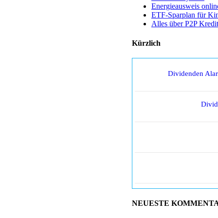
Energieausweis onlin
ETF-Sparplan für Ki
Alles über P2P Kredi
Kürzlich
Dividenden Ala
Divi
NEUESTE KOMMENT