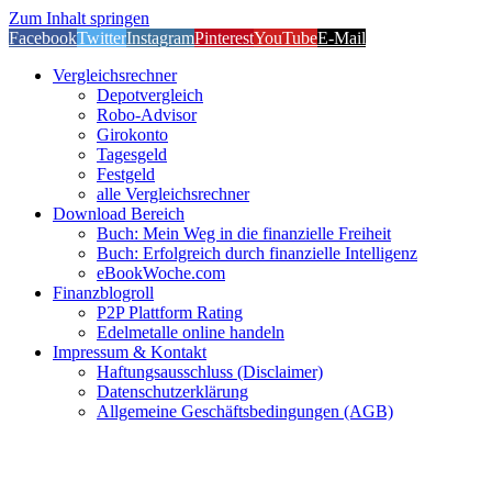
Zum Inhalt springen
Facebook
Twitter
Instagram
Pinterest
YouTube
E-Mail
Vergleichsrechner
Depotvergleich
Robo-Advisor
Girokonto
Tagesgeld
Festgeld
alle Vergleichsrechner
Download Bereich
Buch: Mein Weg in die finanzielle Freiheit
Buch: Erfolgreich durch finanzielle Intelligenz
eBookWoche.com
Finanzblogroll
P2P Plattform Rating
Edelmetalle online handeln
Impressum & Kontakt
Haftungsausschluss (Disclaimer)
Datenschutzerklärung
Allgemeine Geschäftsbedingungen (AGB)