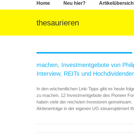
Home
Neu hier?
Artikelübersich
thesaurieren
Link-Tipps: Dividendenportfolio
krisensicher machen, Investmentgebote
von Philip Carret, reichsten Investoren,
machen, Investmentgebote von Philip
Luis Pazos im Interview, REITs und
Interview, REITs und Hochdividende
Hochdividenden, steueroptimierte UG
In den wöchentlichen Link-Tipps gibt es heute fol
zu machen. 12 Investmentgebote des Pioneer Fond
haben viele der reichsten Investoren gemeinsam.
Aktienerträge in der eigenen UG steueroptimiert t