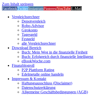
Zum Inhalt springen
Facebook
Twitter
Instagram
Pinterest
YouTube
E-Mail
Vergleichsrechner
Depotvergleich
Robo-Advisor
Girokonto
Tagesgeld
Festgeld
alle Vergleichsrechner
Download Bereich
Buch: Mein Weg in die finanzielle Freiheit
Buch: Erfolgreich durch finanzielle Intelligenz
eBookWoche.com
Finanzblogroll
P2P Plattform Rating
Edelmetalle online handeln
Impressum & Kontakt
Haftungsausschluss (Disclaimer)
Datenschutzerklärung
Allgemeine Geschäftsbedingungen (AGB)