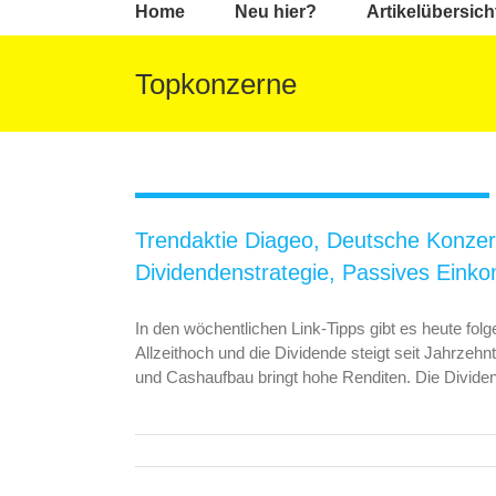
Home
Neu hier?
Artikelübersich
Topkonzerne
Link-Tipps: Die Deutschen sind pleite,
Trendaktie Diageo, Deutsche Konzerne
Schlusslicht, Cashaufbau,
Trendaktie Diageo, Deutsche Konzer
Dividendenstrategie, Passives
Dividendenstrategie, Passives Ein
Einkommen durch Dividenden
In den wöchentlichen Link-Tipps gibt es heute fo
Allzeithoch und die Dividende steigt seit Jahrz
und Cashaufbau bringt hohe Renditen. Die Divid